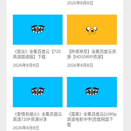
2026年8月8日
《家业》全集百度云【720
【昨夜将至】全集百度云资
高清国语版】下载
源【HD1080P资源】
2026年8月8日
2026年8月8日
《爱情有烟火》全集百度云
《莫离》全集百度云[1080p
高清720P资源分享
高清电影中字]百度网盘下
载
2026年8月8日