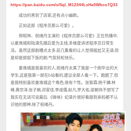
https://pan.baidu.com/s/Sql_M12344LsHa5Wbco7Q33
成功的黑到了店家,还有点小幽默。
正如这部《程序员那么可爱》。
邢昭林、祝绪丹主演的《程序员那么可爱》正在热播中,
以姜逸城和陆漓先婚后爱为主线,多维度讲述程序员日常生
活。虽然这部剧槽点太多,前几集看的让人觉得尴尬又无语,但
是却是部挺下饭的剧,气氛轻松快乐。
姜逸城是我喜欢的人,祝绪丹太美了我是一个刚毕业的大
学生,这是我第一部在b站看的,建议全部人看一下。跑题了,但
是我特别喜欢姜逸城这个角色,很有个性。张智霖,杨千嬅,林
峰,黄宗泽,张子枫,邓家佳,李成儒,赵凡,罗大佑,梁朝伟不想写了
我实在无话可说最后,《锋味》纪录片很好看甜到亲妈都不认
识他的那种,除了祝绪丹。