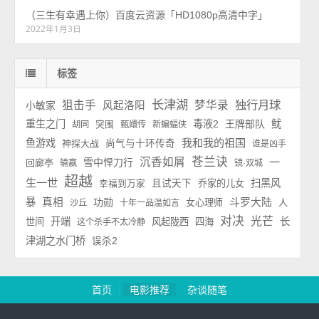
（三生有幸遇上你）百度云资源「HD1080p高清中字」
2022年1月3日
标签
长津湖
独行月球
狙击手
梦华录
小敏家
风起洛阳
重生之门
毒液2
王牌部队
鱿
胡同
突围
甄嬛传
新蝙蝠侠
我和我的祖国
鱼游戏
神探大战
尚气与十环传奇
谁是凶手
苍兰诀
沉香如屑
一
雪中悍刀行
回廊亭
输赢
镜·双城
超越
生一世
扫黑风
且试天下
乔家的儿女
幸福到万家
斗罗大陆
暴
真相
功勋
女心理师
人
沙丘
十年一品温如言
对决
光芒
开端
长
世间
风起陇西
四海
这个杀手不太冷静
津湖之水门桥
误杀2
首页
电影推荐
杂谈随笔