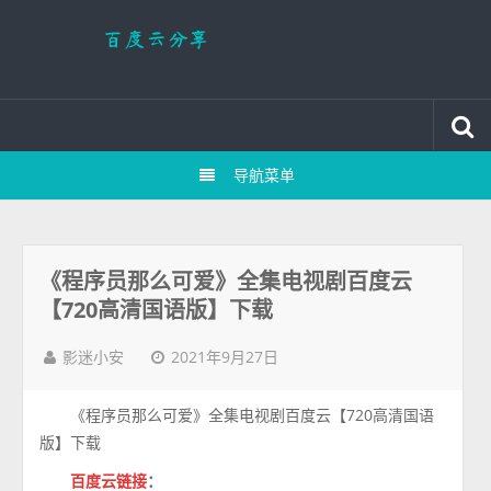
导航菜单
《程序员那么可爱》全集电视剧百度云
【720高清国语版】下载
2021年9月27日
影迷小安
《程序员那么可爱》全集电视剧百度云【720高清国语
版】下载
百度云链接
：