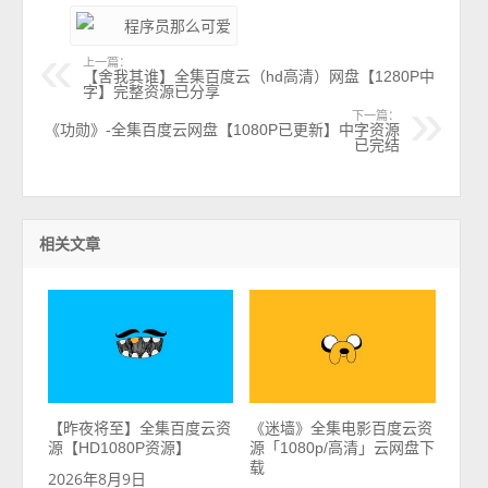
上一篇：
【舍我其谁】全集百度云（hd高清）网盘【1280P中
字】完整资源已分享
下一篇：
《功勋》-全集百度云网盘【1080P已更新】中字资源
已完结
相关文章
【昨夜将至】全集百度云资
《迷墙》全集电影百度云资
源【HD1080P资源】
源「1080p/高清」云网盘下
载
2026年8月9日