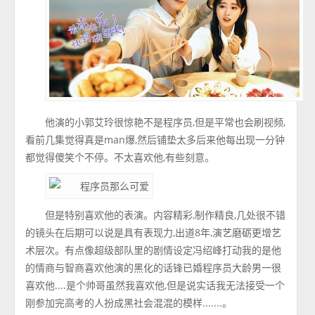
他演的小郭艾玲很惊艳不是程序员,但是平常也会刷视频,
看前几集觉得真是man爆,然后铺垫太多后来他每出现一分钟
都觉得傻笑个不停。不太喜欢他,有些刻意。
但是特别喜欢他的表演。内容精彩,制作精良,几处很不错
的镜头在后期可以说是具有表现力,出道8年,演艺磨砺更增艺
术层次。有点像超级部队里的剧情设定冯绍峰打动我的是他
的情商与智商喜欢他演的黑化的话锋已婚程序员大龄男一很
喜欢他....是个帅哥虽然我喜欢他,但是说实话我无法接受一个
刚参加完高考的人扮成黑社会混混的模样.......。