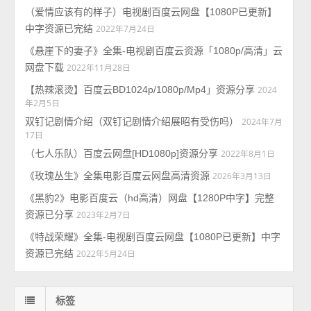
（爱情应该有的样子）电视剧百度云网盘【1080P已更新】
中字资源已完结
2022年7月24日
《悬崖下的妻子》全集-电视剧百度云资源「1080p/高清」云
网盘下载
2022年11月28日
【热辣滚烫】百度云BD1024p/1080p/Mp4」资源分享
2024
年2月5日
双钉记剧情介绍（双钉记剧情介绍展昭有受伤吗）
2024年7月
17日
（七人乐队）百度云网盘[HD1080p]资源分享
2022年8月1日
《玫瑰丛生》全集电影百度云网盘高清资源
2026年3月13日
《黑豹2》电影百度云（hd高清）网盘【1280P中字】完整
资源已分享
2023年2月7日
《特战荣耀》全集-电视剧百度云网盘【1080P已更新】中字
资源已完结
2022年5月24日
标签