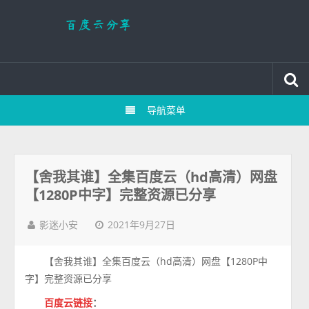
导航菜单
【舍我其谁】全集百度云（hd高清）网盘
【1280P中字】完整资源已分享
2021年9月27日
影迷小安
【舍我其谁】全集百度云（hd高清）网盘【1280P中
字】完整资源已分享
百度云链接
：