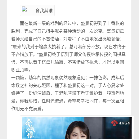
而在最新一集的戏剧的经过中，盛景初得到了十番棋的
胜利，完成了自己棋手献身某种活动的一次蜕变。盛景初拿
着师父给自己的不吝惜酒，对着程了不由地发出感触领悟：
“原来的我对于输赢太执着了，总盯着部分不放，现在才终于
不吝惜放下。”盛景初终于悟到了师父传授继承传授的围棋真
谛，不再执着于棋盘儿输赢，不吝惜放下执念，才得以重回
职业顶峰。
一颗糖，幼年的偶然现象偶然现象遇见；一抹色彩，成年后
命数之神的关心照顾，程了和盛景初这一对，于人心复杂处
维持了一份纯洁诚恳，于混乱喧嚣下看守维护着一腔热烈地
爱，你我珍惜，任时光流淌，希望与幸福同在，每一次互相
作用无不充满爱。