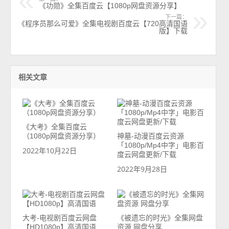
《功勋》全集百度云【1080p网盘资源分享】
下一篇：
《程序员那么可爱》全集电视剧百度云【720高清国语
版】下载
相关文章
《大考》全集百度云
（1080p网盘资源分享）
神墓-动漫百度云资源
「1080p/Mp4中字」电影百
2022年10月22日
度云网盘更新/下载
2022年9月28日
大考-电视剧百度云网盘
《被遗忘的时光》全集网盘
【HD1080p】高清国语
资源 网盘分享