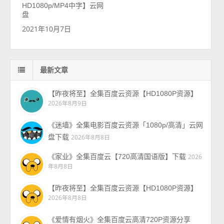
HD1080p/MP4中字】云网
盘
2021年10月7日
最新文章
【昨夜将至】全集百度云资源【HD1080P资源】
2026年8月9日
《迷墙》全集电影百度云资源「1080p/高清」云网
盘下载
2026年8月8日
《家业》全集百度云【720高清国语版】下载
2026
年8月8日
【昨夜将至】全集百度云资源【HD1080P资源】
2026年8月8日
《爱情有烟火》全集百度云高清720P资源分享