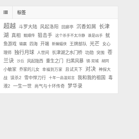
标签
超越
长津
斗罗大陆
沉香如屑
风起洛阳
回廊亭
湖
狙击手
真相
鱿
甄嬛传
这个杀手不太冷静
谁是凶手
光芒
鱼游戏
开端
王牌部队
四海
女心
输赢
新蝙蝠侠
独行月球
苍
长津湖之水门桥
功勋
理师
人世间
突围
兰诀
重生之门
扫黑风暴
风起陇西
沙丘
镜·双城
胡同
对决
小敏家
乔家的儿女
且试天下
神探大
幸福到万家
我和我的祖国
雪中悍刀行
毒
战
误杀2
十年一品温如言
一生一世
梦华录
液2
尚气与十环传奇