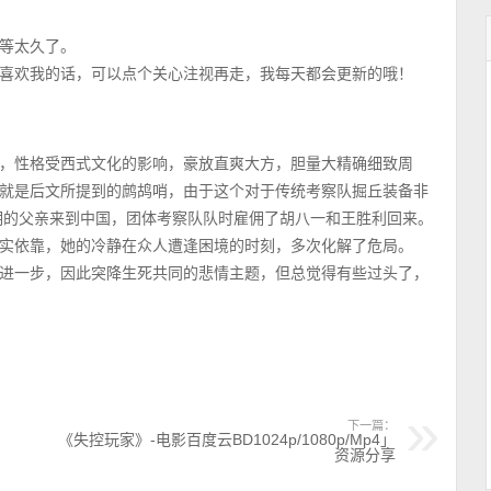
等太久了。
喜欢我的话，可以点个关心注视再走，我每天都会更新的哦！
，性格受西式文化的影响，豪放直爽大方，胆量大精确细致周
就是后文所提到的鹧鸪哨，由于这个对于传统考察队掘丘装备非
落不明的父亲来到中国，团体考察队队时雇佣了胡八一和王胜利回来。
实依靠，她的冷静在众人遭逢困境的时刻，多次化解了危局。
进一步，因此突降生死共同的悲情主题，但总觉得有些过头了，
下一篇：
《失控玩家》-电影百度云BD1024p/1080p/Mp4」
资源分享