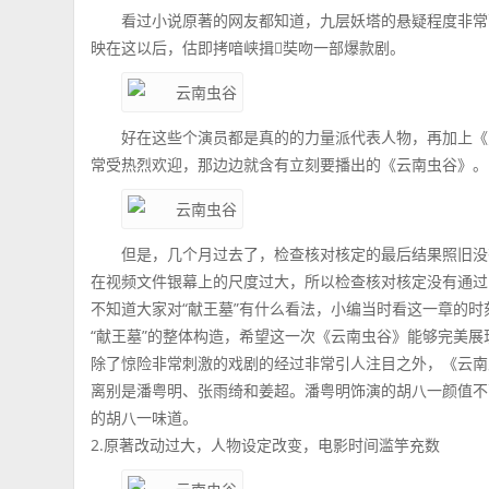
看过小说原著的网友都知道，九层妖塔的悬疑程度非常
映在这以后，估即拷喑峡揖奘吻一部爆款剧。
好在这些个演员都是真的的力量派代表人物，再加上《
常受热烈欢迎，那边边就含有立刻要播出的《云南虫谷》。
但是，几个月过去了，检查核对核定的最后结果照旧没
在视频文件银幕上的尺度过大，所以检查核对核定没有通过
不知道大家对“献王墓”有什么看法，小编当时看这一章的
“献王墓”的整体构造，希望这一次《云南虫谷》能够完美
除了惊险非常刺激的戏剧的经过非常引人注目之外，《云南
离别是潘粤明、张雨绮和姜超。潘粤明饰演的胡八一颜值不
的胡八一味道。
2.原著改动过大，人物设定改变，电影时间滥竽充数