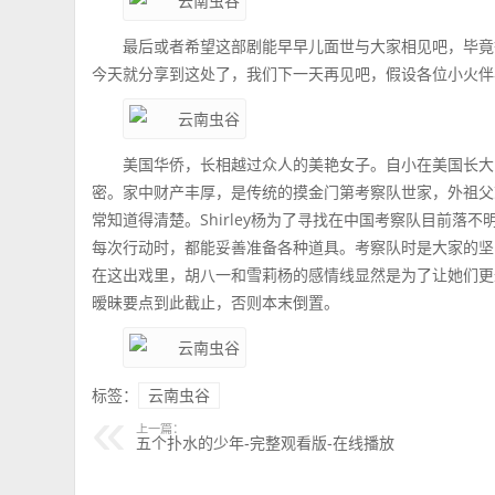
最后或者希望这部剧能早早儿面世与大家相见吧，毕竟
今天就分享到这处了，我们下一天再见吧，假设各位小火伴
美国华侨，长相越过众人的美艳女子。自小在美国长大
密。家中财产丰厚，是传统的摸金门第考察队世家，外祖父
常知道得清楚。Shirley杨为了寻找在中国考察队目前
每次行动时，都能妥善准备各种道具。考察队时是大家的坚
在这出戏里，胡八一和雪莉杨的感情线显然是为了让她们更
暧昧要点到此截止，否则本末倒置。
标签：
云南虫谷
上一篇：
五个扑水的少年-完整观看版-在线播放