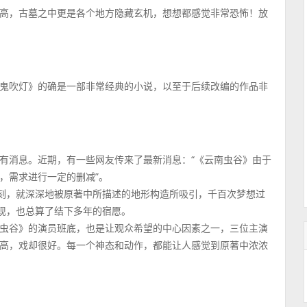
高，古墓之中更是各个地方隐藏玄机，想想都感觉非常恐怖！放
鬼吹灯》的确是一部非常经典的小说，以至于后续改编的作品非
有消息。近期，有一些网友传来了最新消息：“《云南虫谷》由于
，需求进行一定的删减”。
时刻，就深深地被原著中所描述的地形构造所吸引，千百次梦想过
展现，也总算了结下多年的宿愿。
虫谷》的演员班底，也是让观众希望的中心因素之一，三位主演
高，戏却很好。每一个神态和动作，都能让人感觉到原著中浓浓