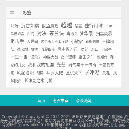
标签
超越
独行月球
沉香如屑
开端
鱿鱼游戏
输赢
十年一
对决
苍兰诀
梦华录
毒液2
扫黑风暴
四海
品温如言
狙击手
小敏家
王牌部
人世间
这个杀手不太冷静
新蝙蝠侠
队
雪中悍刀行
功勋
回廊亭
镜·双城
突围
谁是凶手
沙丘
一生一世
重生之门
误杀2
神探大战
女心理师
乔
甄嬛传
我和我的祖国
光芒
家的儿女
尚气与十环传奇
幸福到万
长津湖
斗罗大陆
风起洛阳
真相
且试天下
风
家
胡同
长津湖之水门桥
起陇西
首页
电影推荐
杂谈随笔
Copyright © Copyright © 2012-2021 温州铭安影迷基地：百度网盘资
源分享的爱好者集中地！本站内容均来自互联网公开引用资源，如有侵权
请发邮件至newmikke01(邮箱符号)163.com我们会及时断开引用页面。
网站地图