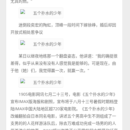
尤其的燃。”
迷倒段奕宏的陶虹，顶峰一段时间下嫁徐峥，婚后却因
开放式相处惹争议
某日以继夜地练那一个翻盘姿态，他讲道：“我的确挺很
差得，似乎从来没有没有人感觉我是能够的。可是现在，由
于他（她）们，我觉得赢一次，就赢一次。”
1905电影网讯七月二十三号，电影《五个扑水的少年》
宣布IMAX版海报和剧照，宣布将于八月十三号暑假时期档登
陆IMAX中国大陆地区超720家电影院。《五个扑水的少年》
改编翻拍自日本同名电影，讲述五个男高中生不测组成了一
支男的的人花样游泳队后，除去万难成功完成一场男的的人