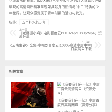
花游演出的故事。IMAX将以气势不公平常的超大银幕和纤毫
毕现的高清画质精准呈现兼具献身的热情与“中二”特质的少
年世界，让观众感觉属于青年时期的活力与发光。
标签：
五个扑水的少年
上一篇：
《老鹰抓小鸡》电影百度云BD1024p/1080p/Mp4」资
源分享
下一篇：
《云南虫谷》全集-电视剧百度云[1080p高清电影中字]
百度网盘下载
相关文章
《我要我们在一起》电影百
度云高清网盘（资源分享）
2022年11月29日