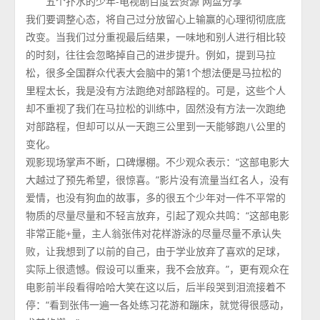
五个扑水的少年-电视剧百度云资源 网盘分享
我们要调整心态，将自己过分放留心上输赢的心理彻彻底底
改变。当我们过分重视最后结果，一味地和别人进行相比较
的时刻，往往会忽略掉自己的进步提升。例如，提到马拉
松，很多全国群众代表大会脑中的第1个想法便是马拉松的
里程太长，我是没有方法跑绝对部路程的。可是，这些个人
却不重视了我们在马拉松的训练中，固然没有方法一次跑绝
对部路程，但却可以从一天跑三公里到一天能够跑八公里的
变化。
观影现场掌声不断，口碑爆棚。不少观众表示：“这部电影大
大越过了预先希望，很惊喜。”影片没有流量当红名人，没有
爱情，也没有狗血的故事，多的很五个少年对一件不平常的
物质的尽量尽量和不轻言放弃，引起了观众共鸣：“这部电影
非常正能+量，主人翁张伟对花样游泳的尽量尽量不承认失
败，让我想到了以前的自己，由于学业放弃了喜欢的足球，
实际上很遗憾。假设可以重来，我不会放弃。”，更有观众在
电影前半段看得哈哈大笑在这以后，后半段哭到泪流接着不
停：“看到张伟一遍一各处练习花游和蹦床，就觉得很感动，