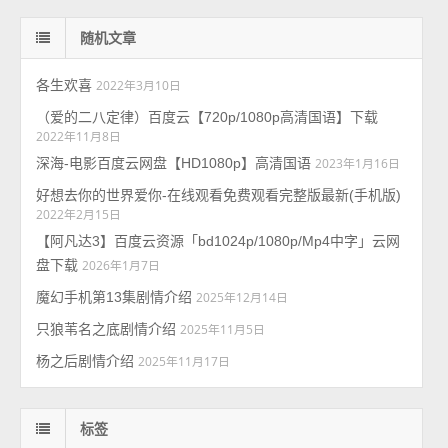
随机文章
各生欢喜
2022年3月10日
（爱的二八定律）百度云【720p/1080p高清国语】下载
2022年11月8日
深海-电影百度云网盘【HD1080p】高清国语
2023年1月16日
好想去你的世界爱你-在线观看免费观看完整版最新(手机版)
2022年2月15日
【阿凡达3】百度云资源「bd1024p/1080p/Mp4中字」云网
盘下载
2026年1月7日
魔幻手机第13集剧情介绍
2025年12月14日
只狼苇名之底剧情介绍
2025年11月5日
杨之后剧情介绍
2025年11月17日
标签