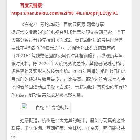
百度云链接
：
https://pan.baidu.com/s/2P80_4iLulDqpPjLE9jylX1
《白蛇2：青蛇劫起》-百度云资源 网盘分享
据灯塔专业版的映前电视台剧场售票处预先揣测显露，当下
大部分数声音预先揣测《白蛇2：青蛇劫起》的最后剧场售
票处在4.5亿-9.99亿元之间。另据德邦证券此前宣布的
《2021H1院线数值回顾忌暑假时期档前瞻》，纵观历年暑
假时期档，除 2020 年因疫情影响之外，其他暑假时期档剧
场售票处及观影人数较为牢稳。2021年暑假时期档七月和八
月戏剧的经过片数目最多，占比最高，那边边符合成年人特
地的看的国漫动画电影《白蛇2：青蛇劫起》有盼沿续前作IP
的热度，剧场售票处及观影人数可期。
她感慨道，杭州是个太尤其的城市，魔幻与现真的这处
联接，千年传闻、西湖细雨、雷峰塔，在今天，照旧能够共
振。