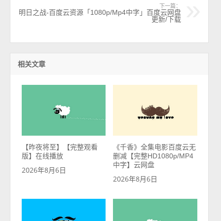
下一篇：
明日之战-百度云资源「1080p/Mp4中字」百度云网盘
更新/下载
相关文章
【昨夜将至】【完整观看
《千香》全集电影百度云无
版】在线播放
删减【完整HD1080p/MP4
中字】云网盘
2026年8月6日
2026年8月6日