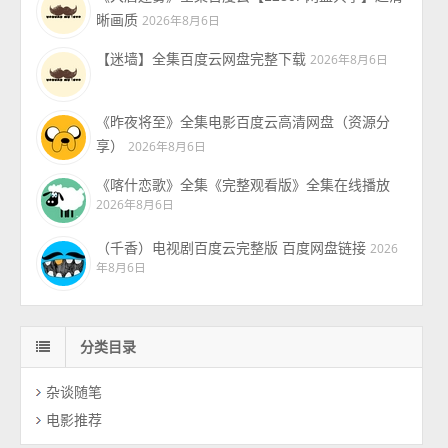
晰画质
2026年8月6日
【迷墙】全集百度云网盘完整下载
2026年8月6日
《昨夜将至》全集电影百度云高清网盘（资源分
享）
2026年8月6日
《喀什恋歌》全集《完整观看版》全集在线播放
2026年8月6日
（千香）电视剧百度云完整版 百度网盘链接
2026
年8月6日
分类目录
杂谈随笔
电影推荐