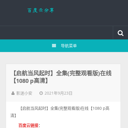
导航菜单
【启航当风起时】全集(完整观看版)在线
【1080 p高清】
2021年9月23日
影迷小安
【启航当风起时】全集(完整观看版)在线【1080 p高
清】
百度云链接
：