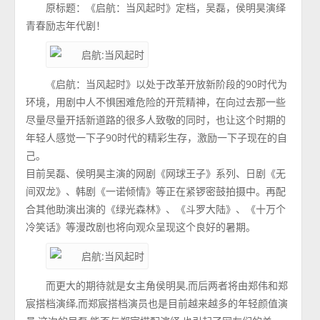
原标题：《启航：当风起时》定档，吴磊，侯明昊演绎
青春励志年代剧！
《启航：当风起时》以处于改革开放新阶段的90时代为
环境，用剧中人不惧困难危险的开荒精神，在向过去那一些
尽量尽量开括新道路的很多人致敬的同时，也让这个时期的
年轻人感觉一下子90时代的精彩生存，激励一下子现在的自
己。
目前吴磊、侯明昊主演的网剧《网球王子》系列、日剧《无
间双龙》、韩剧《一诺倾情》等正在紧锣密鼓拍摄中。再配
合其他助演出演的《绿光森林》、《斗罗大陆》、《十万个
冷笑话》等漫改剧也将向观众呈现这个良好的暑期。
而更大的期待就是女主角侯明昊,而后两者将由郑伟和郑
宸搭档演绎,而郑宸搭档演员也是目前越来越多的年轻颜值演