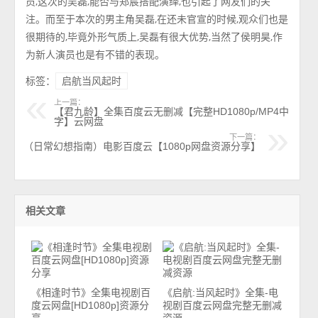
员,这次的吴磊,能否与郑宸搭配演绎,也引起了网友们的关
注。而至于本次的男主角吴磊,在还未官宣的时候,观众们也是
很期待的,毕竟外形气质上,吴磊有很大优势,当然了侯明昊,作
为新人演员也是有不错的表现。
标签：
启航当风起时
上一篇：
【君九龄】全集百度云无删减【完整HD1080p/MP4中
字】云网盘
下一篇：
（日常幻想指南）电影百度云【1080p网盘资源分享】
相关文章
《相逢时节》全集电视剧百
《启航:当风起时》全集-电
度云网盘[HD1080p]资源分
视剧百度云网盘完整无删减