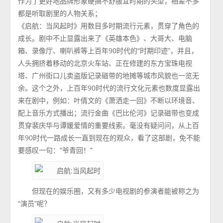
作为了更好地品牌形象硬搞不舒服宜时期的头型，相差不多
都是听取剧里的人物关系；
《启航：当风起时》用数目多时期流行元素，贯穿了角色的
成长。剧中不止显露出来了《英雄本色》、大哥大、电脑
箱、录像厅、喇叭裤等上百年90时代的“时期印迹”，并且，
人头拥挤着移动的北京火车站、正在修建的东方宝珠电视
塔、广州街口儿卖盗版记录磁带的地摊等城市风貌也一览无
余。这个之外，上百年90时代的流行文化元素也数度显露出
来在剧中，例如：叶倩文的《萧洒走一回》不断以环境音、
配上音乐方式播出；流行金曲《巴比伦河》记录磁带也变成
贯穿裴庆华与谭媛爱情的重要线索。毫没有疑问问，从上百
年90时代一路成长一直到现在的观众，看了这部剧，免不能
要感叹一句：“爷青回！”
但现在的娱乐圈，又有多少电视剧的参演者能被称之为
“演员”呢？