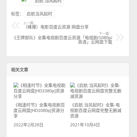
标签：
启航当风起时
上一篇：
（峰爆）电影百度云资源 网盘分享
下一篇：
《王牌部队》全集电视剧百度云资源「电视剧/1080p/
高清」云网盘下载
相关文章
《相逢时节》全集电视剧百
《启航:当风起时》全集-电
度云网盘[HD1080p]资源分
视剧百度云网盘完整无删减
享
资源
2022年2月28日
2021年10月4日