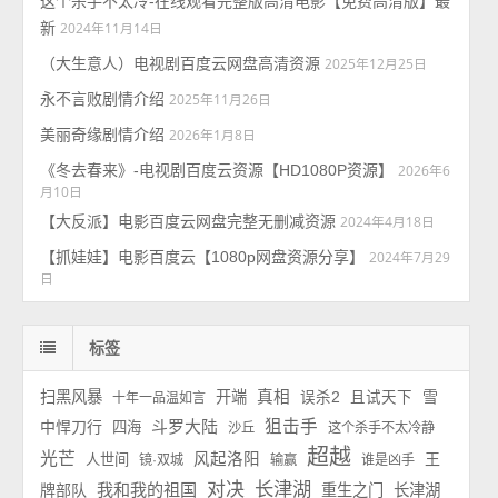
这个杀手不太冷-在线观看完整版高清电影【免费高清版】最
新
2024年11月14日
（大生意人）电视剧百度云网盘高清资源
2025年12月25日
永不言败剧情介绍
2025年11月26日
美丽奇缘剧情介绍
2026年1月8日
《冬去春来》-电视剧百度云资源【HD1080P资源】
2026年6
月10日
【大反派】电影百度云网盘完整无删减资源
2024年4月18日
【抓娃娃】电影百度云【1080p网盘资源分享】
2024年7月29
日
标签
扫黑风暴
开端
真相
雪
误杀2
且试天下
十年一品温如言
斗罗大陆
狙击手
中悍刀行
四海
沙丘
这个杀手不太冷静
超越
光芒
风起洛阳
王
人世间
镜·双城
输赢
谁是凶手
长津湖
对决
我和我的祖国
牌部队
重生之门
长津湖