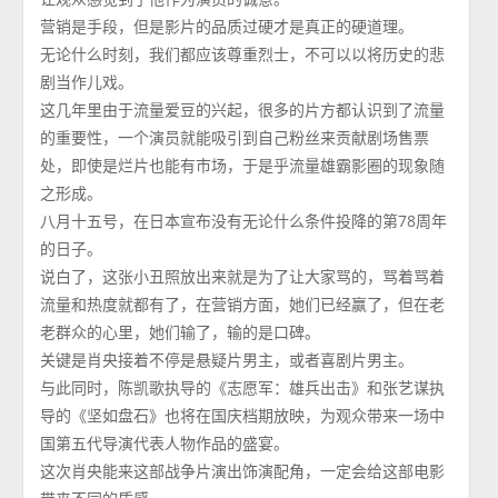
营销是手段，但是影片的品质过硬才是真正的硬道理。
无论什么时刻，我们都应该尊重烈士，不可以以将历史的悲
剧当作儿戏。
这几年里由于流量爱豆的兴起，很多的片方都认识到了流量
的重要性，一个演员就能吸引到自己粉丝来贡献剧场售票
处，即使是烂片也能有市场，于是乎流量雄霸影圈的现象随
之形成。
八月十五号，在日本宣布没有无论什么条件投降的第78周年
的日子。
说白了，这张小丑照放出来就是为了让大家骂的，骂着骂着
流量和热度就都有了，在营销方面，她们已经赢了，但在老
老群众的心里，她们输了，输的是口碑。
关键是肖央接着不停是悬疑片男主，或者喜剧片男主。
与此同时，陈凯歌执导的《志愿军：雄兵出击》和张艺谋执
导的《坚如盘石》也将在国庆档期放映，为观众带来一场中
国第五代导演代表人物作品的盛宴。
这次肖央能来这部战争片演出饰演配角，一定会给这部电影