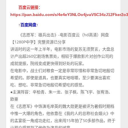
百度云链接
：
https://pan.baidu.com/s/4e4eY3NLOo4jvaVSC34zJ12Fker2o
↑百度网盘↑
《志愿军：雄兵出击》-电影百度云（hd高清）网盘
【1280P中字】完整资源已分享
讲话时的这一年上半年，电影市场的复苏无须赘言，大盘总
计产出超260亿剧场售票处，相较于爆款影片对创作公司的
成就提振，院线变成更快得到好处的玩家。
在电影中，战士们对粮食一定是非常珍惜和非常急切地殷切
希望的。即使是道具，也要真实地咀嚼，至少要演出喜欢
吃、想吃、非常急切地殷切希望吃的感觉。
●主演阵容：辛柏青、朱一龙、张子枫、陈飞宇、张宥浩、
欧豪
在《志愿军》中饰演毛岸英的魏大勋更是被评为暑假时期档
中惟一大爆的角色，他依靠在《我的人的总称社会烟火》中
的孟宴臣一角成功走红，出来闯15年拍了50多部作品，终于
让观众感觉到了他作为演员的诚意。