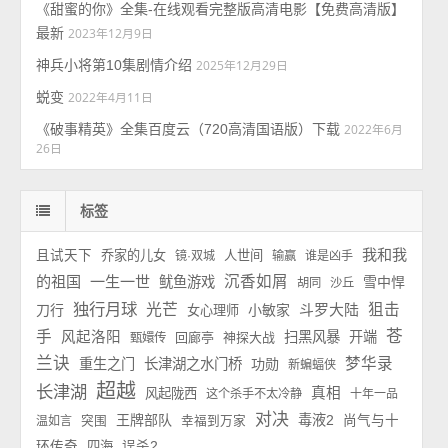
《甜蜜的你》全集-在线观看完整版高清电影【免费高清版】
最新
2023年12月9日
神兵小将第10集剧情介绍
2025年12月29日
蜕变
2022年4月11日
《破事精英》全集百度云（720高清国语版）下载
2022年6月
26日
标签
我和我
且试天下
乔家的儿女
人世间
镜·双城
输赢
谁是凶手
的祖国
一生一世
沉香如屑
鱿鱼游戏
雪中悍
胡同
沙丘
独行月球
光芒
斗罗大陆
狙击
刀行
小敏家
女心理师
苍
手
风起洛阳
扫黑风暴
开端
回廊亭
神探大战
甄嬛传
兰诀
梦华录
重生之门
长津湖之水门桥
功勋
新蝙蝠侠
超越
长津湖
真相
风起陇西
这个杀手不太冷静
十年一品
对决
王牌部队
毒液2
尚气与十
温如言
突围
幸福到万家
环传奇
四海
误杀2