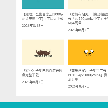
【耀眼】全集百度云[1080p
（爱情有烟火）电视剧百
高清电影中字]百度网盘下载
云「bd720p/mkv中字」全
Mp4网盘
2026年8月8日
2026年8月7日
《家业》全集电影百度云网
《南部档案》-全集百度云
盘完整下载
BD1024p/1080p/Mp4」资
源分享
2026年8月7日
2026年8月7日