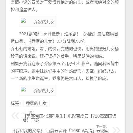
言情小说的四美对于爱情有绝对的向往，或者完绝对全的颜
控和追星达人。
2021剧9部「高开低走」烂尾剧！《司藤》最后结局目
瞪口呆，《乔家的儿女》8.7分降到7.8分
乔七七的婚姻，着手的快，完结的也快，用离婚媳妇儿女杨
玲子的话来说，误打误撞的着手，稀里胡涂的完结。
剧集开篇就迎来了乔家第五个儿子七七临产，随同着医院中
的喧腾声，家中妹妹们手中的竹蜻蜓飞向天空，妈妈逝去，
一个新的小生命诞生，乔家仍是六口人，却换了脸庞。
标签：
乔家的儿女
上一篇：
【黑客帝国4:矩阵重生】电影百度云【720高清国语
版】下载
下一篇：
《我和我的父辈》-百度云资源「1080p/高清」云网盘