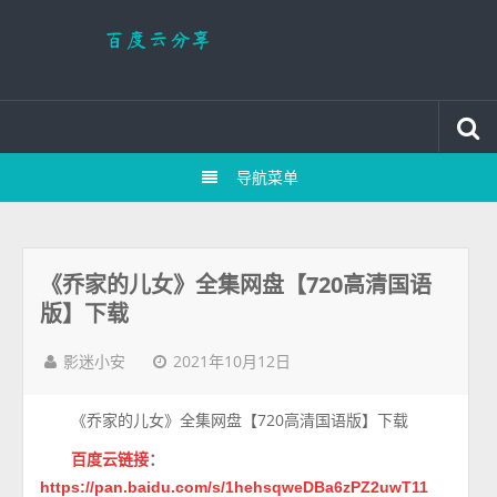
导航菜单
《乔家的儿女》全集网盘【720高清国语
版】下载
2021年10月12日
影迷小安
《乔家的儿女》全集网盘【720高清国语版】下载
百度云链接
：
https://pan.baidu.com/s/1hehsqweDBa6zPZ2uwT11