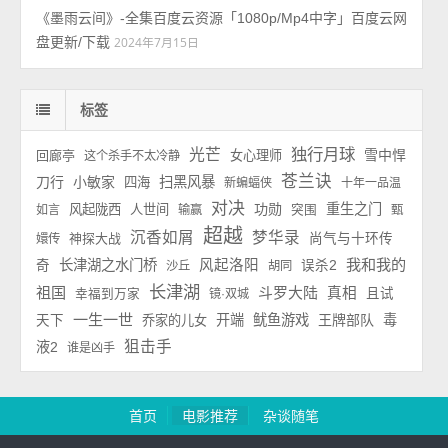
《墨雨云间》-全集百度云资源「1080p/Mp4中字」百度云网
盘更新/下载
2024年7月15日
标签
独行月球
光芒
雪中悍
回廊亭
女心理师
这个杀手不太冷静
苍兰诀
刀行
小敏家
扫黑风暴
四海
新蝙蝠侠
十年一品温
对决
功勋
重生之门
风起陇西
人世间
如言
输赢
突围
甄
超越
沉香如屑
梦华录
神探大战
尚气与十环传
嬛传
我和我的
长津湖之水门桥
风起洛阳
奇
误杀2
沙丘
胡同
长津湖
祖国
斗罗大陆
真相
且试
幸福到万家
镜·双城
一生一世
开端
鱿鱼游戏
王牌部队
毒
天下
乔家的儿女
狙击手
液2
谁是凶手
首页
电影推荐
杂谈随笔