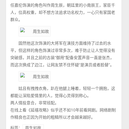
任嘉伦饰演的角色叫作周生辰，朝廷里的小南辰王，家臣千
人，位高权重，却不想方法追求功名权力，一心只有家国老
群众。
固然他这次饰演的大将军在演技方面维持了过去的水
平，但这样的角色饰演过非常多次，难于防止让人觉得没有
突破感，并且之前的古装“御用”配备安置声音一直是张杰，
而这次换成了边江，让网友禁不住怀疑“是演员或者脸替”。
姑且有拽拽衣角，趴在他腿上睡着，轻轻一个拥抱，这
都能让深陷爱情里的人，觉得心灵得到称心。
两人情投意合，非常班配。
在线上看《延禧攻略》似乎还不如10年前看网剧。网络剧制
作精良也正因为开始的粗糙所以才会越来越好。
标签：
周生如故