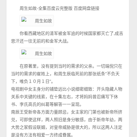
周生如故-全集百度云完整版 百度网盘链接
你看西藏地区的清军被金军追的时候国家都灭亡了,成吉
思汗还一往无前的和金军大战。
在原著里，没有提到当时的需求的父亲。一切端倪只在
当时的需求的崔姓上，和周生辰临死前的那张纸条“不负天
下，唯负１０月１日”。
电视剧中女主身分的铺垫远比小说细密细致：开头隐藏人物
关系中关键的线索，在十集左右，才将妈妈曾忍痛写下休
书、李氏高氏的纠葛等解答一一呈现。
南辰王受新帝各方面力量顾忌，女主家的门第也被新帝所挤
兑，可即使这样，两人照旧是身分敏感，由于新帝年幼，两
大势之家假设联姻，对皇帝威胁是很大的，所以这两人注定
是没有方法有相爱一方终成眷属。