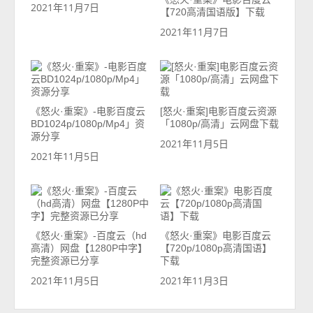
2021年11月7日
【720高清国语版】下载
2021年11月7日
《怒火·重案》-电影百度云
[怒火·重案]电影百度云资源
BD1024p/1080p/Mp4」资
「1080p/高清」云网盘下载
源分享
2021年11月5日
2021年11月5日
《怒火·重案》-百度云（hd
《怒火·重案》电影百度云
高清）网盘【1280P中字】
【720p/1080p高清国语】
完整资源已分享
下载
2021年11月5日
2021年11月3日