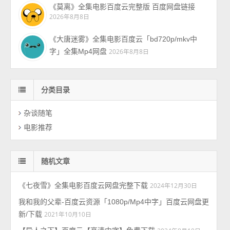
《莫离》全集电影百度云完整版 百度网盘链接
2026年8月8日
《大唐迷雾》全集电影百度云「bd720p/mkv中
字」全集Mp4网盘
2026年8月8日
分类目录
杂谈随笔
电影推荐
随机文章
《七夜雪》全集电影百度云网盘完整下载
2024年12月30日
我和我的父辈-百度云资源「1080p/Mp4中字」百度云网盘更
新/下载
2021年10月10日