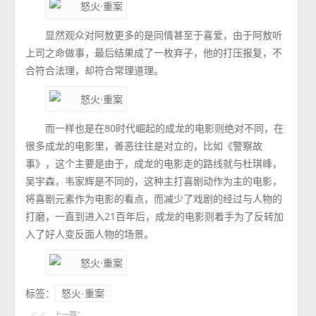
显然观众对阿敖更多的是同情甚至于喜爱，由于阿敖听
上司之命做事，最后结果成了一枚弃子，他的打压报复，不
合符合法理，却符合常理道理。
而一样也是在80时代崛起的成龙的电影则绝对不同，在
很多成龙的电影里，善恶往往是对立的，比如《警察故
事》，这个主要是由于，成龙的电影走的路线就与杜琪峰，
吴宇森，韦家辉是不同的，这种主打喜剧动作为主的电影，
将喜剧元素作为电影的看点，而减少了戏剧的经过与人物的
打磨，一直到进入21百年后，成龙的电影则着手为了反转加
入了好人变反面人物的场景。
标签：
怒火·重案
上一篇：