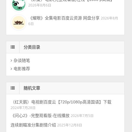
2026年8月6日
《耀眼》全集电影百度云资源 网盘分享
2026年8月
6日
分类目录
杂谈随笔
电影推荐
随机文章
（红天鹅）电视剧百度云【720p/1080p高清国语】下载
2024年7月28日
《问心2》-完整观看版-在线播放
2026年7月5日
连续剧瞄准分集剧情介绍
2025年12月8日