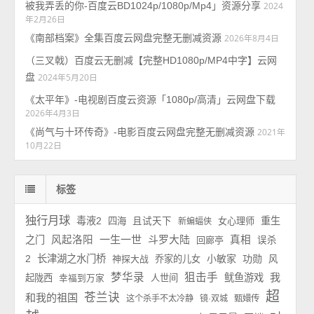
被我弄丢的你-百度云BD1024p/1080p/Mp4」资源分享
2024
年2月26日
《南部档案》全集百度云网盘完整无删减资源
2026年8月4日
（三叉戟）百度云无删减【完整HD1080p/MP4中字】云网
盘
2024年5月20日
《太平年》-电视剧百度云资源「1080p/高清」云网盘下载
2026年4月3日
《尚气与十环传奇》-电影百度云网盘完整无删减资源
2021年
10月22日
标签
独行月球
毒液2
重生
四海
且试天下
女心理师
新蝙蝠侠
一生一世
斗罗大陆
之门
风起洛阳
真相
回廊亭
误杀
长津湖之水门桥
小敏家
功勋
2
神探大战
乔家的儿女
风
梦华录
狙击手
我
鱿鱼游戏
起陇西
人世间
幸福到万家
超
苍兰诀
和我的祖国
这个杀手不太冷静
镜·双城
甄嬛传