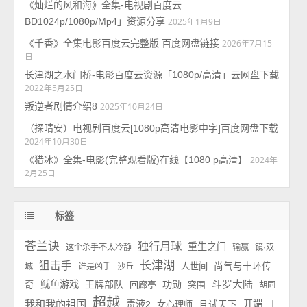
《灿烂的风和海》全集-电视剧百度云
BD1024p/1080p/Mp4」资源分享
2025年1月9日
《千香》全集电影百度云完整版 百度网盘链接
2026年7月15
日
长津湖之水门桥-电影百度云资源「1080p/高清」云网盘下载
2022年5月25日
叛逆者剧情介绍8
2025年10月24日
（探晴安）电视剧百度云[1080p高清电影中字]百度网盘下载
2024年10月30日
《猎冰》全集-电影(完整观看版)在线【1080 p高清】
2024年
2月25日
标签
苍兰诀
独行月球
重生之门
这个杀手不太冷静
输赢
镜·双
长津湖
狙击手
人世间
尚气与十环传
城
谁是凶手
沙丘
斗罗大陆
鱿鱼游戏
王牌部队
功勋
奇
回廊亭
突围
胡同
超越
我和我的祖国
毒液2
开端
女心理师
且试天下
十