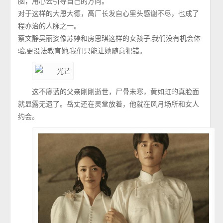
脑，用心去引导自己的方向。
对于这样的大恩大德，高厂长发自心里头感谢不尽，也成了
程亦治的人脉之一。
蔡文静吴丽姿像苏婷和房思琪这样的女孩子,我们没有机会体
验,更没法教育她,我们只能让她随意犯错。
这不廖蓝的父亲刚刚逝世，尸骨未寒，黄如虹的真脸面
就显露无遗了。岳丈还在灵堂放着，他就在风月场所和女人
约会。