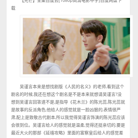
【光芒】全集百度云[1080p高清电影中字]百度网盘下
载
吴谨言本来是想找剧版《人民的名义》的老师,看到这个
剧名的时候,我还在想这个剧名是不是本来就想请吴谨言?没
想到吴谨言回答道不是,是指导《花木兰》的陈光蕊,陈光蕊就
是故事的反派角色,他给人的感觉就是一脸凶狠的,表情很严
肃,配上是致敬古代剧本,所以我觉得吴谨言饰演的陈光蕊应该
会很到位。吴谨言给人的感觉就是温柔,觉得还挺亲切的,要是
最近大火的那部《延禧攻略》里面的富察皇后给人的感觉差