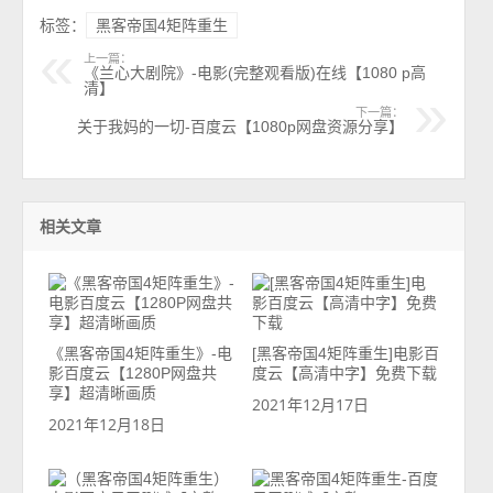
标签：
黑客帝国4矩阵重生
上一篇：
《兰心大剧院》-电影(完整观看版)在线【1080 p高
清】
下一篇：
关于我妈的一切-百度云【1080p网盘资源分享】
相关文章
《黑客帝国4矩阵重生》-电
[黑客帝国4矩阵重生]电影百
影百度云【1280P网盘共
度云【高清中字】免费下载
享】超清晰画质
2021年12月17日
2021年12月18日