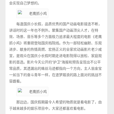
会实现自己梦想的。
每逢国庆小长假，品质优秀的国产动画电影接连不断，
讲话时的这一年也不例外。聚集国产动画顶尖人才，在特
效、场景、音乐等多个方面极力追求最大程度的电影《老鹰
抓小鸡》将重磅登陆国庆档院线。作为一部轻松幽默、乐观
进步、献身的热情高燃、宏扬正义的全家欢动画影片老少咸
宜，是观众在国庆小长假时期走进电影院得以放松、家庭观
影的首选。影片今天公开的“护卫”海报和预告呈现出不公平
常品质，其透漏出的蛛丝马迹都指向一个方向，主人翁金宝
一如当下的奋斗青年一样，在逐梦踏浪的路上面对的挑战不
容觑看。
那边边，国庆假期最令人希望的物质就是看电影了，由
于越来越多的娱乐项目中，大家还都喜欢看电影。