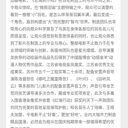
动画电影，《老鹰抓小鸡》在羽毛制造上的与众不同之处，
令观众惊叹。在“微观羽宙”主题特辑之中，观众可以清楚的
看到一根根“小”羽毛，是怎么样渐渐羽翼丰满，最后变成一
个角色，直到构建出“大”而完整的“智鸟”世界。制造团队也非
常用心的向观众科学普及了鸟类在身体各部位的羽毛名儿与
质感呈现，让观众感觉到有意思惊喜的同时，也让观众熟悉
到了影片在制造上的专业与用心。整部电影不止致力于在专
业领域的突破与创新，各版块团队也是星光熠熠。总导演董
龙执导的动绘画作品品先后得到了中国版博会“动感金羊”动
漫人物优秀作品奖、江苏省电视金凤凰奖、江苏省优秀文化
成果奖、苏州市五个一工程奖等二十余项；配备安置声音导
演陈浩曾担任《哪吒之魔童降世》、《叶问》、《窃听风
云》等多部热门儿影片的配备安置声音工作；声音引导张艺
竞同张艺谋导演多次合作，屡或专业奖项肯定，此次与多番
入围香港金像奖并依靠《红海行动》获奖的天下一声效团队
共同为完美的音效呈现保驾护航；知名音乐人丁培峰、王晓
夫加盟，令电影不止“好看”，更加“好听”。业内大咖齐力制造
精品国漫，必然会为观众在国庆档期带来一部值得希望的优