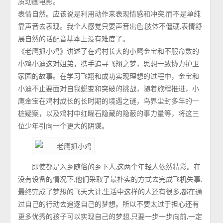
质动画电影。
表情自然。应该说是利用动作来表现情感和冲突,而不是单纯
靠声音去表现。我个人感觉只要声音出色,肢体不僵硬,表情舒
展自然的话配音基本上没有难度了。
《老鹰抓小鸡》讲述了在鸡村长大的小鹰金宝和不服命数的
小鸡小迪这对姐弟，携手追寻飞翔之梦，思想一致协力护卫
家园的故事。在学习飞翔和成功实现理想的过程中，金宝和
小迪不止要面对自我蜕变和突破的挑战，随着旅程推进，小
鹰金宝在鸡村成长的长时期的境遇之谜，鸟界尘封多年的一
桩疑案，以及鸡村中红曜石隐藏的隐蔽的事力量等，将这三
位少年引向一个更大的阴谋。
即使都是入乡随俗的乡下人,这两个年轻人依然精彩。在
没有设备的情况下,他们采取了最朴实的方式去完成飞机失事,
最终完成了梦想的飞天大计,生活中这样的人还有很多,都在通
过自己的行动去追逐自己的梦想。所以不要太过于担心还有
更多优秀的孩子可以实现自己的梦想,只要一步一步向前,一定