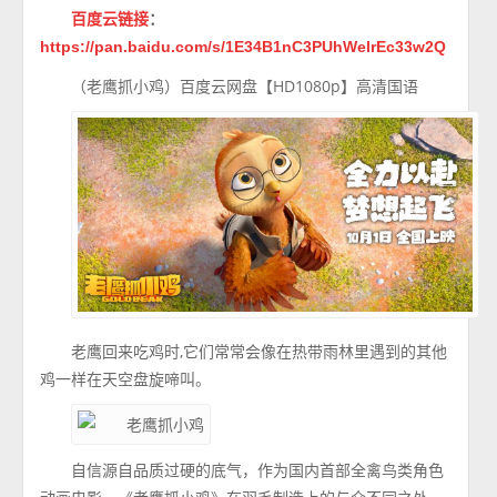
百度云链接
：
https://pan.baidu.com/s/1E34B1nC3PUhWelrEc33w2Q
（老鹰抓小鸡）百度云网盘【HD1080p】高清国语
老鹰回来吃鸡时,它们常常会像在热带雨林里遇到的其他
鸡一样在天空盘旋啼叫。
自信源自品质过硬的底气，作为国内首部全禽鸟类角色