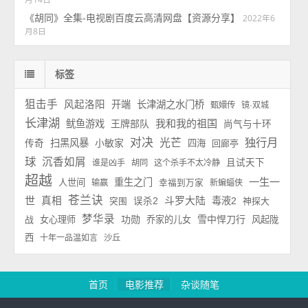
《胡同》全集-电视剧百度云高清网盘【资源分享】
2022年6
月8日
标签
狙击手
风起洛阳
开端
长津湖之水门桥
甄嬛传
镜·双城
长津湖
我和我的祖国
鱿鱼游戏
王牌部队
尚气与十环
对决
独行月
光芒
扫黑风暴
小敏家
传奇
四海
回廊亭
球
沉香如屑
且试天下
谁是凶手
胡同
这个杀手不太冷静
超越
一生一
重生之门
人世间
输赢
幸福到万家
新蝙蝠侠
苍兰诀
世
斗罗大陆
真相
毒液2
误杀2
神探大
突围
梦华录
功勋
雪中悍刀行
战
女心理师
乔家的儿女
风起陇
西
十年一品温如言
沙丘
首页
电影推荐
杂谈随笔