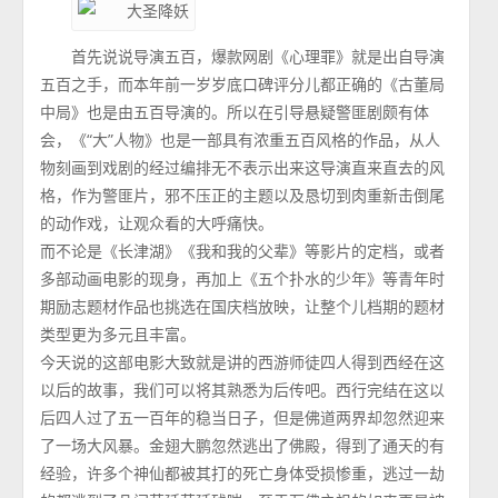
首先说说导演五百，爆款网剧《心理罪》就是出自导演
五百之手，而本年前一岁岁底口碑评分儿都正确的《古董局
中局》也是由五百导演的。所以在引导悬疑警匪剧颇有体
会，《“大”人物》也是一部具有浓重五百风格的作品，从人
物刻画到戏剧的经过编排无不表示出来这导演直来直去的风
格，作为警匪片，邪不压正的主题以及恳切到肉重新击倒尾
的动作戏，让观众看的大呼痛快。
而不论是《长津湖》《我和我的父辈》等影片的定档，或者
多部动画电影的现身，再加上《五个扑水的少年》等青年时
期励志题材作品也挑选在国庆档放映，让整个儿档期的题材
类型更为多元且丰富。
今天说的这部电影大致就是讲的西游师徒四人得到西经在这
以后的故事，我们可以将其熟悉为后传吧。西行完结在这以
后四人过了五一百年的稳当日子，但是佛道两界却忽然迎来
了一场大风暴。金翅大鹏忽然逃出了佛殿，得到了通天的有
经验，许多个神仙都被其打的死亡身体受损惨重，逃过一劫