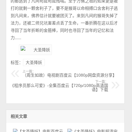
的都逃到了凡间苟延苟延残喘。至于万佛之祖的如来更是被
打的就剩一颗舍利子了，要不是猴哥以命相搏口含舍利子逃
到凡间来，佛界估计就要被团灭了。来到凡间的猴哥失掉了
法力，还被二师兄坑害差点丢了生命，一番折腾在这以后才
寻回了当年折断的金箍棒，同时也寻回了当年的记忆和法
力……
标签：
大圣降妖
上一篇：
（周生如故）电视剧百度云【1080p网盘资源分享】
下一篇：
《程序员那么可爱》-全集百度云【720p/1080p高清国
语】下载
相关文章