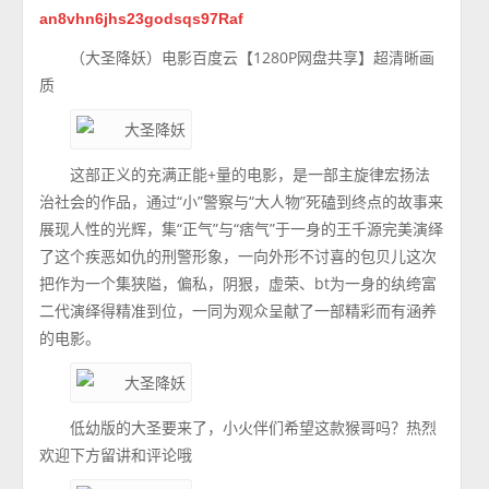
an8vhn6jhs23godsqs97Raf
（大圣降妖）电影百度云【1280P网盘共享】超清晰画
质
这部正义的充满正能+量的电影，是一部主旋律宏扬法
治社会的作品，通过“小”警察与“大人物”死磕到终点的故事来
展现人性的光辉，集“正气”与“痞气”于一身的王千源完美演绎
了这个疾恶如仇的刑警形象，一向外形不讨喜的包贝儿这次
把作为一个集狭隘，偏私，阴狠，虚荣、bt为一身的纨绔富
二代演绎得精准到位，一同为观众呈献了一部精彩而有涵养
的电影。
低幼版的大圣要来了，小火伴们希望这款猴哥吗？热烈
欢迎下方留讲和评论哦