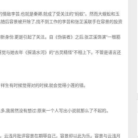
他的情敌李芸,也就是秦卿,就成了受关注的“蚂蚁”。然而大蜈蚣和玉
,随后容景被开除了,找不到工作的李芸和张芷溪联手在容景的投资
新身份,更是引起了关注。自《伪装者》之后,张芷溪饰演“一根筋
感觉与她去年《探清水河》的“古灵精怪”不相上下。不管是语言还
。祥生有时候觉得对的时候,就会觉得小莲的错。
多,我居然没有想过:原来一个人写出小说就那么了不起的。
，云浅月批评容景在期辱自己，容景却以此为乐。容景与云浅月