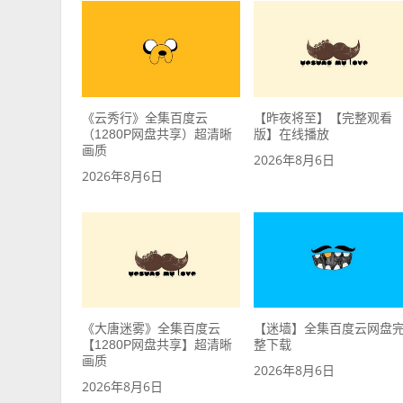
《云秀行》全集百度云
【昨夜将至】【完整观看
（1280P网盘共享）超清晰
版】在线播放
画质
2026年8月6日
2026年8月6日
《大唐迷雾》全集百度云
【迷墙】全集百度云网盘
【1280P网盘共享】超清晰
整下载
画质
2026年8月6日
2026年8月6日