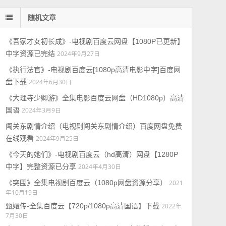
随机文章
《吾家才女初长成》-电视剧百度云网盘【1080P已更新】
中字资源已完结
2024年9月27日
《执行法官》-电视剧百度云[1080p高清电影中字]百度网
盘下载
2024年6月30日
《大理寺少卿游》全集电影百度云网盘（HD1080p）高清
国语
2024年3月9日
闯关东剧情介绍（电视剧闯关东剧情介绍）百度网盘免费
在线观看
2024年9月25日
《今天的她们》-电视剧百度云（hd高清）网盘【1280P
中字】完整资源已分享
2024年4月30日
《突围》全集电视剧百度云（1080p网盘资源分享）
2021
年10月19日
甄嬛传-全集百度云【720p/1080p高清国语】下载
2022年
7月30日