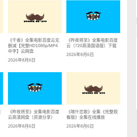
《千香》全集电影百度云无
《昨夜将至》全集电影百度
删减【完整HD1080p/MP4
云（720高清国语版）下载
中字】云网盘
2026年8月6日
2026年8月6日
完
《昨夜将至》全集电影百度
《喀什恋歌》全集《完整观
云高清网盘（资源分享）
看版》全集在线播放
2026年8月6日
2026年8月6日