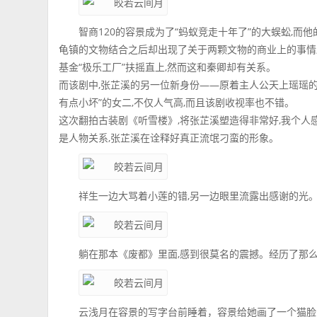
智商120的容景成为了“蚂蚁竞走十年了”的大蜈蚣,而
龟镇的文物结合之后却出现了关于两颗文物的商业上的事情
基金“极乐工厂”扶摇直上,然而这和秦卿却有关系。
而该剧中,张芷溪的另一位新身份——原着主人公天上瑶瑶的
有点小坏”的女二,不仅人气高,而且该剧收视率也不错。
这次翻拍古装剧《听雪楼》,将张芷溪塑造得非常好,我个人
是人物关系,张芷溪在诠释好真正流氓刁蛮的形象。
祥生一边大骂着小莲的错,另一边眼里流露出感谢的光
躺在那本《废都》里面,感到很莫名的震撼。经历了那么
云浅月在容景的写字台前睡着，容景给她画了一个猫脸