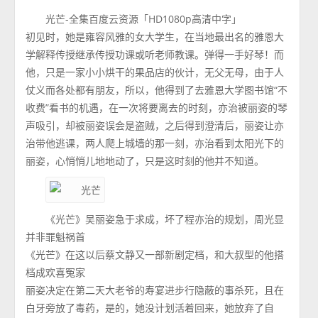
光芒-全集百度云资源「HD1080p高清中字」
初见时，她是雍容风雅的女大学生，在当地最出名的雅恩大
学解释传授继承传授功课或听老师教课。弹得一手好琴！而
他，只是一家小小烘干的果品店的伙计，无父无母，由于人
仗义而各处都有朋友，所以，他得到了去雅恩大学图书馆“不
收费”看书的机遇，在一次将要离去的时刻，亦治被丽姿的琴
声吸引，却被丽姿误会是盗贼，之后得到澄清后，丽姿让亦
治带他逃课，两人爬上城墙的那一刻，亦治看到太阳光下的
丽姿，心悄悄儿地地动了，只是这时刻的他并不知道。
《光芒》吴丽姿急于求成，坏了程亦治的规划，周光显
并非罪魁祸首
《光芒》在这以后蔡文静又一部新剧定档，和大叔型的他搭
档成欢喜冤家
丽姿决定在第二天大老爷的寿宴进步行隐蔽的事杀死，且在
白牙旁放了毒药，是的，她没计划活着回来，她放弃了自