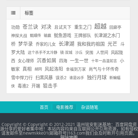
标签
超越
苍兰诀
对决
功勋
重生之门
且试天下
回廊亭
鱿鱼游戏
王牌部队
长津湖之水门
神探大战
甄嬛传
输赢
长津湖
梦华录
我和我的祖国
光芒
斗
桥
乔家的儿女
罗大陆
人世间
风起陇
这个杀手不太冷静
镜·双城
沙丘
突围
沉香如屑
一生一世
小
西
女心理师
四海
十年一品温如言
敏家
真相
风起洛阳
尚气与十环传奇
胡同
幸福到万家
独行月球
雪中悍刀行
扫黑风暴
误杀2
谁是凶手
新蝙蝠
狙击手
毒液2
开端
侠
首页
电影推荐
杂谈随笔
Copyright © Copyright © 2012-2021 温州铭安影迷基地：百度网盘资
源分享的爱好者集中地！本站内容均来自互联网公开引用资源，如有侵权
请发邮件至newmikke01(邮箱符号)163.com我们会及时断开引用页面。
网站地图