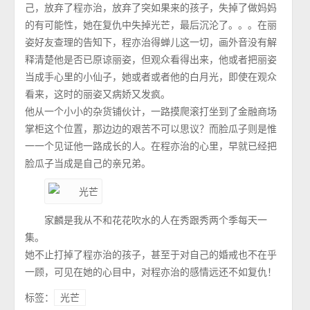
己，放弃了程亦治，放弃了突如果来的孩子，失掉了做妈妈
的有可能性，她在复仇中失掉光芒，最后沉沦了。。。在丽
姿好友查理的告知下，程亦治得蝉儿这一切，画外音没有解
释清楚他是否已原谅丽姿，但观众看得出来，他或者把丽姿
当成手心里的小仙子，她或者或者他的白月光，即使在观众
看来，这时的丽姿又病娇又发疯。
他从一个小小的杂货铺伙计，一路摸爬滚打坐到了金融商场
掌柜这个位置，那边边的艰苦不可以思议？而脸瓜子则是惟
一一个见证他一路成长的人。在程亦治的心里，早就已经把
脸瓜子当成是自己的亲兄弟。
家麟是我从不和花花吹水的人在秀跟秀两个季每天一
集。
她不止打掉了程亦治的孩子，甚至于对自己的婚戒也不在乎
一顾，可见在她的心目中，对程亦治的感情远还不如复仇！
标签：
光芒