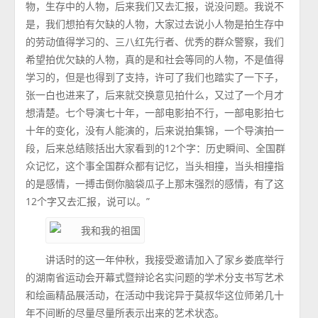
物，生存中的人物，后来我们又去汇报，说没问题。我说不
是，我们想拍有欠缺的人物，大家过去说小人物是拍生存中
的劳动值得学习的、三八红先行者、优秀的群众警察，我们
希望拍优欠缺的人物，真的是和社会等同的人物，不是值得
学习的，但是也得到了支持，许可了我们也踏实了一下子，
张一白也进来了，后来就交换意见拍什么，又过了一个月才
想清楚。七个导演七十年，一部电影拍不行，一部电影拍七
十年的变化，没有人能演的，后来说拍集锦，一个导演拍一
段，后来总结赅括出大家看到的12个字：历史瞬间、全国群
众记忆，这个事全国群众都有记忆，当头相撞，当头相撞指
的是感情，一搏击倒你脑袋瓜子上那末强烈的感情，有了这
12个字又去汇报，说可以。”
讲话时的这一年仲秋，我接受邀请加入了家乡娄底举行
的湖南省运动会开幕式暨辩论名实问题的学术分支书写艺术
和绘画精品展活动，在活动中我诧异于莫叔华这位师弟几十
年不间断的尽量尽量所表示出来的艺术状态。