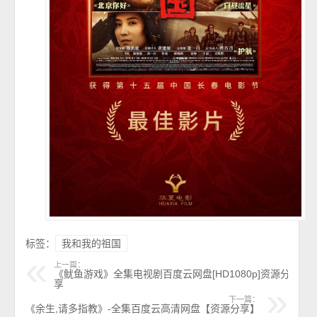
标签：
我和我的祖国
上一篇：
《鱿鱼游戏》全集电视剧百度云网盘[HD1080p]资源分
享
下一篇：
《余生,请多指教》-全集百度云高清网盘【资源分享】