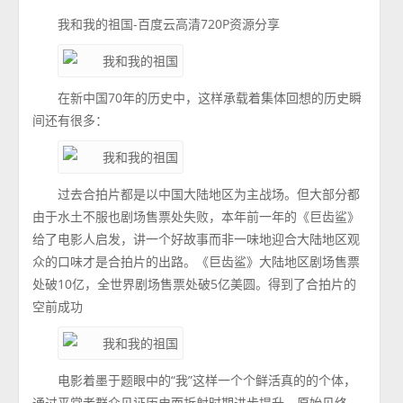
我和我的祖国-百度云高清720P资源分享
在新中国70年的历史中，这样承载着集体回想的历史瞬
间还有很多：
过去合拍片都是以中国大陆地区为主战场。但大部分都
由于水土不服也剧场售票处失败，本年前一年的《巨齿鲨》
给了电影人启发，讲一个好故事而非一味地迎合大陆地区观
众的口味才是合拍片的出路。《巨齿鲨》大陆地区剧场售票
处破10亿，全世界剧场售票处破5亿美圆。得到了合拍片的
空前成功
电影着墨于题眼中的“我”这样一个个鲜活真的的个体，
通过平常老群众见证历史而折射时期进步提升，原始见终，