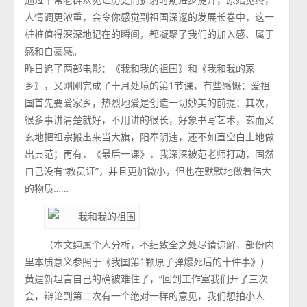
人情调更浓重，会令你感觉到祖国深邃的发展长卷中，这一
桩桩值得深深地记在的瞬间，都凝聚了我们的加入感、属于
感和自豪感。
昨日追了两部电影：《我和我的祖国》和《我和我的家
乡》，又刚刚完成了十月处境的第1节课，有些感慨：爱祖
国首先要爱家乡，热烈地爱是创造一切妙美的前提；其次，
很多事讲清楚就好，不用讲的很长，好象书写艺术，玄而又
玄地把祖宗搬出来当大旗，阳奉阴违，还不如直空白土地做
出典范；再有，《最后一课》，我深深被范老师打动，固然
自己没有“教员证”，并且更加微小，但也在默默地做着伟大
的物质……
（本文纯属个人分析，不细致全之处尽请谅解，部份内
里本质意义参照于《我国第1颗原子弹爆死后的十件事》）
黄建新坦言自己的确被难住了，“回到工作室我们开了三次
会，辩论到第二次有一个绝对一样的意见，我们想拍小人