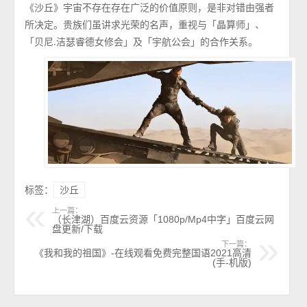
《沙丘》宇宙不存在存在广泛的价值原则，是非对错由强者
所决定。贵族们虽讲求光荣的名声，重视与「晶算师」、
「贝尼.洁瑟睿德女修会」及「宇航公会」的合作关系。
标签：
沙丘
上一篇：
（长津湖）百度云资源「1080p/Mp4中字」百度云网
盘更新/下载
下一篇：
《我和我的祖国》-在线观看免费完整国语2021高清
(手-机版)