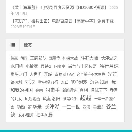
《爱上海军蓝》-电视剧百度云资源【HD1080P资源】
2025
年7月18日
【志愿军：雄兵出击】电影百度云【高清中字】免费下载
2023年10月4日
标签
斗罗大陆
王牌部队
长津湖之
神探大战
输赢
胡同
甄嬛传
独行月球
水门桥
小敏家
误杀2
回廊亭
尚气与十环传奇
光芒
重生之门
开端
人世间
幸福到万家
这个杀手不太冷静
对决
沉香如屑
我
雪中悍刀行
鱿鱼游戏
镜·双城
沙丘
和我的祖国
狙击手
真相
且试天下
乔家
突围
新蝙蝠侠
超越
风起洛阳
的儿女
风起陇西
谁是凶手
十年一品温如
长津湖
苍兰
梦华录
一生一世
功勋
毒液2
四海
言
诀
扫黑风暴
女心理师