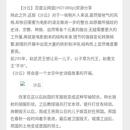
【沙丘】百度云网盘[HD1080p]资源分享
除此之外,这部《沙丘》对于一些制片人来说,虽然接地气的风
格,却依旧需要为电影的语言做进一步的整合,如原着所描绘的
史诗、宗教、种族、自然等各个元素的融合,无疑需要更大的
工作量,再就是电影剧本的结构本身,情节的强弱变化转换频
繁,剧情的开展中出现大量的转折和冲突,结构性上显然难度要
更高。
前295年，赵武灵王想让另一儿子，公子章为代王，赵惠文
王“不许”。
《沙丘》将会是一个太空中史诗级故事的开端。
改革在这以后赵国的军服就变成这种窄袖短衣，特长骑
射的胡服形状。之后教授骑兵打仗本领，提升打仗有经验。
商朝毁灭以后，周成王将周公旦的儿子姬苴封在邢国。邢国
在春秋一段时间着手衰退，最后被卫国毁灭，城濮之战后，
邢国的土地变成晋国的领土。