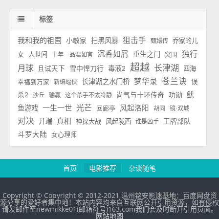
标签
我和我的祖国
狙击手
小敏家
扫黑风暴
乔家的儿
甄嬛传
独行
沉香如屑
重生之门
女
人世间
十年一品温如言
突围
超越
长津湖
月球
雪中悍刀行
毒液2
且试天下
四海
苍兰诀
梦华录
长津湖之水门桥
误
幸福到万家
新蝙蝠侠
功勋
鱿
杀2
尚气与十环传奇
沙丘
输赢
这个杀手不太冷静
一生一世
光芒
鱼游戏
风起洛阳
回廊亭
胡同
镜·双城
对决
开端
真相
王牌部队
神探大战
风起陇西
谁是凶手
斗罗大陆
女心理师
首页
电影推荐
杂谈随笔
Copyright © Copyright © 2012-2021 温州铭安影迷基地：百度网盘资
源分享的爱好者集中地！本站内容均来自互联网公开引用资源，如有侵权
请发邮件至newmikke01(邮箱符号)163.com我们会及时断开引用页面。
网站地图