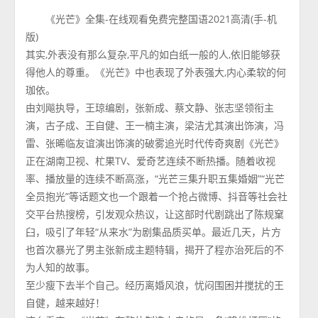
《光芒》全集-在线观看免费完整国语2021高清(手-机
版)
其实,外表没有那么复杂,平凡的如白纸一般的人,依旧能够获
得他人的尊重。《光芒》中也表现了外表强大,内心柔软的何
珈依。
由刘飚执导，王琼编剧，张新成、蔡文静、张志坚领衔主
演，古子成、王自健、王一楠主演，梁洁尤其演出饰演，冯
雷、张晞临友谊演出饰演的破雾追光时代传奇爽剧《光芒》
正在湖南卫视、杧果TV、爱奇艺连续不断热播。随着收视
率、播放量的连续不断高涨，“光芒三集升职五集婚姻”“光芒
全员抱光”等话题文也一个跟着一个抢占微博、抖音等社会社
交平台热搜榜，引发观众热议，让这部时代剧跳出了陈规窠
臼，吸引了年轻“从来水”为剧集品质买单。最近几天，片方
也首次暴光了男主张新成主题特辑，揭开了程亦治死后的不
为人知的故事。
至少瘦下去半个自己。经历离婚风浪，忧闷围困并搅扰的王
自健，越来越好！