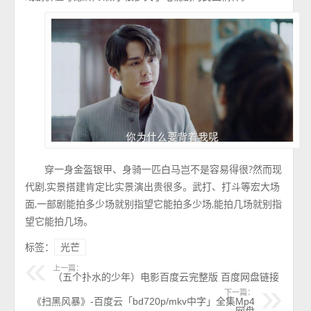
穿一身金盔银甲、身骑一匹白马岂不是容易得很?然而现
代剧,实景搭建肯定比实景演出贵很多。武打、打斗等宏大场
面,一部剧能拍多少场就别指望它能拍多少场,能拍几场就别指
望它能拍几场。
标签：
光芒
上一篇：
（五个扑水的少年）电影百度云完整版 百度网盘链接
下一篇：
《扫黑风暴》-百度云「bd720p/mkv中字」全集Mp4
网盘