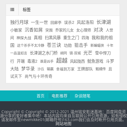
标签
长津湖
独行月球
一生一世
风起洛阳
回廊亭
误杀2
对决
沉香如屑
小敏家
乔家的儿女
女心理师
人世
突围
我和我的祖
真相
扫黑风暴
重生之门
间
神探大战
四海
苍兰诀
国
狙击手
功勋
这个杀手不太冷静
新蝙蝠侠
十年
光芒
长津湖之水门桥
雪中悍刀
一品温如言
胡同
镜·双城
超越
斗罗
行
开端
毒液2
鱿鱼游戏
风起陇西
谁是凶手
大陆
梦华录
王牌部队
且
沙丘
输赢
幸福到万家
甄嬛传
试天下
尚气与十环传奇
首页
电影推荐
杂谈随笔
Copyright © Copyright © 2012-2021 温州铭安影迷基地：百度网盘资
源分享的爱好者集中地！本站内容均来自互联网公开引用资源，如有侵权
请发邮件至newmikke01(邮箱符号)163.com我们会及时断开引用页面。
网站地图