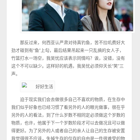
那反过来，何西亚认严肃对待真钓鱼，苦不拉叽费好大
劲才碰到有“鱼”上勾，最后结果吊起来一只乱搞的女人子，
竹篮打水一场空，我吴忧应该表示同情吗？诶，没错，没有
这个不可以缺少。这样好的机遇，我吴忧必须仰天长“笑”三
声。
迫于现实我们会去做很多自己不喜欢的物质，在生存中
我们似乎好象也已经习惯了看另外的人的眼光做事，很在乎
另外的人的看法，到了什么岁数不相同定必须做这个岁数的
物质，也许，他属于下一个岁数阶段才可以去做况且可以做
得更好。为了另外的人或者自己的亲人让自己的生存被安置
我觉得很不应该，失掉生存的仅存的自由是一件很难受的物