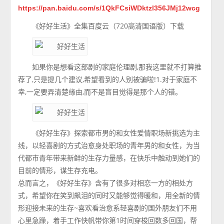
https://pan.baidu.com/s/1QkFCsiWDktzl356JMj12wcg
《好好生活》全集百度云（720高清国语版）下载
如果你是想看这部剧的家庭伦理剧,那我这里就不打算推
荐了,只是提几个建议,希望看到的人别被骗啦!1.对于家庭不
幸,一定要弄清楚缘由,而不是盲目觉得是那个人的错。
《好好生存》探索都市男的和女性爱情职场新挑选为主
线，以轻喜剧的方式治愈身处职场的青年男的和女性，为当
代都市青年带来新鲜的生存力量感，在快乐中触动到她们的
目前的情形，谋生存充电。
总而言之，《好好生存》含有了很多对相恋一方的相处方
式，希望你在笑到飙泪的同时又能够觉得暖和，用全新的情
形迎接未来的生存~喜欢看治愈系轻喜剧的国外朋友们不用
心里急躁，着手工作快帆带你第1时间穿梭回数多回国，帮