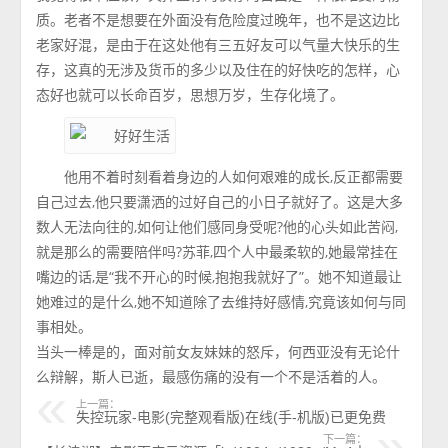
质。老者不是想要在外面没有危险度过晚年，也不是这边比
老家好混，是由于在这处他有三五好友可以气量大快乐的生
存，这真的无涉及货币的多少以及住在的好快吃的怎样，心
态好也就可以长命百岁，思想万岁，生存化境了。
他用不着时刻看着身边的人如何艰难的成长,反正都需要
自己过去,他只要潇洒的过好自己的小日子就好了。这是大多
数人无法向往的,如何让他们感同身受呢?他的心头如此苦闷,
就是那么的需要陪伴吗?苏菲,四个人中最柔软的,她最常挂在
嘴边的话,是“我不开心的时候,抱抱我就好了”。她不知道最让
她难过的是什么,她不知道除了去维持好感情,究竟该如何与同
事相处。
当头一棒是的，面对前女友妹妹的怒斥，何西亚没有无论什
么辩解，斯人已逝，最感伤痛的没有一个不是活着的人。
上一篇：
失控玩家-电影(完整观看版)在线(手-机版)已更免费
下一篇：