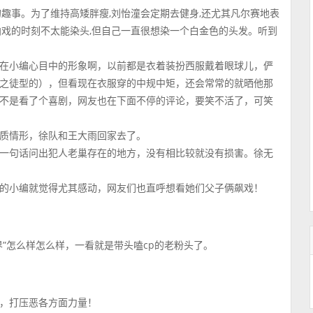
趣事。为了维持高矮胖瘦,刘怡潼会定期去健身,还尤其凡尔赛地表
拍戏的时刻不太能染头,但自己一直很想染一个白金色的头发。听到
在小编心目中的形象啊，以前都是衣着装扮西服戴着眼球儿，俨
耻之徒型的），但看现在衣服穿的中规中矩，还会常常的就晒他那
不是看了个喜剧，网友也在下面不停的评论，要笑不活了，可笑
质情形，徐队和王大雨回家去了。
一句话问出犯人老巢存在的地方，没有相比较就没有损害。徐无
的小编就觉得尤其感动，网友们也直呼想看她们父子俩飙戏！
”怎么样怎么样，一看就是带头嗑cp的老粉头了。
，打压恶各方面力量！