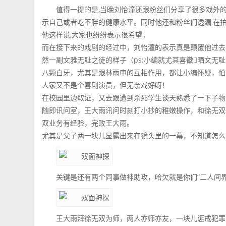
值得一提的是,当晚刘怡潼还跟粉丝们分享了很多戏外的
示自己或者吃不胖的健康水平。同时他还和粉丝们透漏,在
他这样说,大家也纷纷表示很希望。
而在接下来的戏剧的经过中，刘怡潼的表示真是颠覆他过去
然一副文雅无耻之徒的样子（ps:小编就尤其喜徽晒文无
八颗白牙，尤其是跟林雨申的互相作用，都让小编怀疑，怕
人家又不是个喜剧演员，但无奈戏好呀！
在校园里边取证，又去跟遭到杀死学生谈天熟悉了一下子物
随即讯问室，王大雨讯问时刻打小抄的稚嫩操作，和徐无双
双业务有经验，完败王大雨。
尤其是父子两一块儿显露出来在镜头里的一幕，不知道怎么
关键是还有两个同事做神助攻，哈欠就是你们“二人间界
王大雨拜徐无双为师，两人亦师亦友，一块儿惩戒犯罪