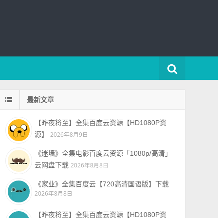
最新文章
【昨夜将至】全集百度云资源【HD1080P资
源】
2026年8月9日
《迷墙》全集电影百度云资源「1080p/高清」
云网盘下载
2026年8月8日
《家业》全集百度云【720高清国语版】下载
2026年8月8日
【昨夜将至】全集百度云资源【HD1080P资