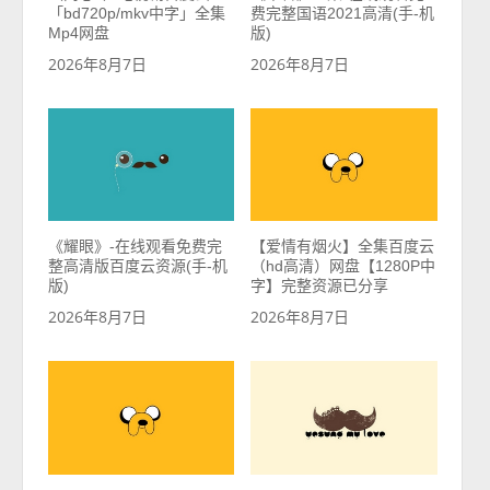
「bd720p/mkv中字」全集
费完整国语2021高清(手-机
Mp4网盘
版)
2026年8月7日
2026年8月7日
《耀眼》-在线观看免费完
【爱情有烟火】全集百度云
整高清版百度云资源(手-机
（hd高清）网盘【1280P中
版)
字】完整资源已分享
2026年8月7日
2026年8月7日