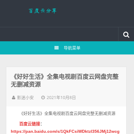
导航菜单
《好好生活》全集电视剧百度云网盘完整
无删减资源
2021年10月8日
影迷小安
《好好生活》全集电视剧百度云网盘完整无删减资源
百度云链接
：
https://pan.baidu.com/s/1QkFCsiWDktzl356JMj12wcg