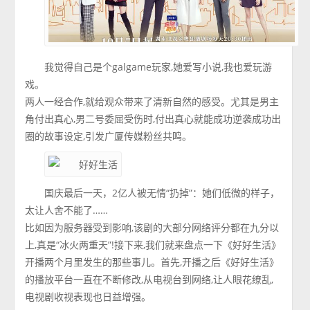
我觉得自己是个galgame玩家,她爱写小说,我也爱玩游
戏。
两人一经合作,就给观众带来了清新自然的感受。尤其是男主
角付出真心,男二号委屈受伤时,付出真心就能成功逆袭成功出
圈的故事设定,引发广厦传媒粉丝共鸣。
国庆最后一天，2亿人被无情“扔掉”：她们低微的样子，
太让人舍不能了……
比如因为服务器受到影响,该剧的大部分网络评分都在九分以
上,真是“冰火两重天”!接下来,我们就来盘点一下《好好生活》
开播两个月里发生的那些事儿。首先,开播之后《好好生活》
的播放平台一直在不断修改,从电视台到网络,让人眼花缭乱,
电视剧收视表现也日益增强。