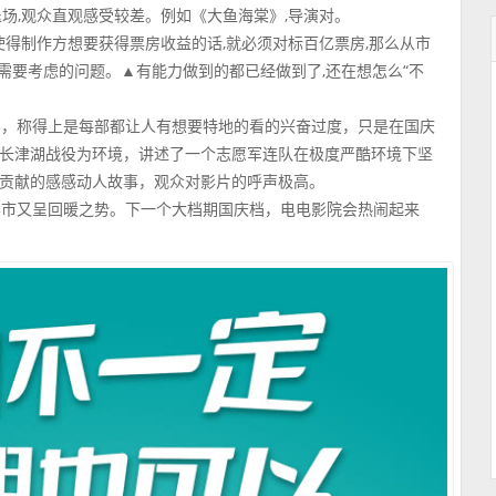
场,观众直观感受较差。例如《大鱼海棠》,导演对。
使得制作方想要获得票房收益的话,就必须对标百亿票房,那么从市
们需要考虑的问题。▲有能力做到的都已经做到了,还在想怎么“不
影，称得上是每部都让人有想要特地的看的兴奋过度，只是在国庆
长津湖战役为环境，讲述了一个志愿军连队在极度严酷环境下坚
贡献的感感动人故事，观众对影片的呼声极高。
影市又呈回暖之势。下一个大档期国庆档，电电影院会热闹起来