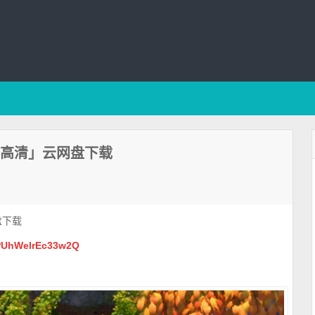
/高清」云网盘下载
盘下载
3PUhWelrEc33w2Q