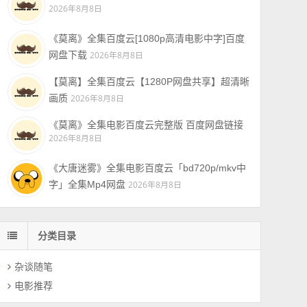
2026年8月8日
《莫离》全集百度云[1080p高清电影中字]百度
网盘下载
2026年8月8日
【莫离】全集百度云【1280P网盘共享】超清晰
画质
2026年8月8日
《莫离》全集电影百度云完整版 百度网盘链接
2026年8月8日
《大唐迷雾》全集电影百度云「bd720p/mkv中
字」全集Mp4网盘
2026年8月8日
分类目录
杂谈随笔
电影推荐