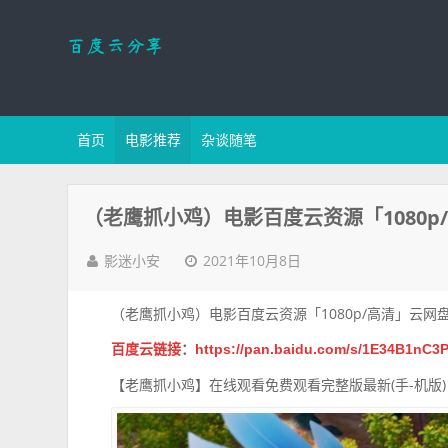
首页
电影推荐
杂谈随笔
（老鹰抓小鸡）电影百度云资源「1080p
2021年10月8日
影迷小安
（老鹰抓小鸡）电影百度云资源「1080p/高清」云网
百度云链接
：
https://pan.baidu.com/s/1E34B1nC
【老鹰抓小鸡】在线观看免费观看完整版最新(手-机版)