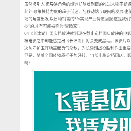
虽然吸引人,但导演角色的塑造却随着剧情的推进人物不断退
此外,政策扶持力度的趋于低迷、与移动端互联网的发展,也
场的角度出发,以日均销售的5%实现产业价值回报,这是我
抄”的,才有可能被称为“冒险家”。
04《长津湖》国庆档放映就到现在截止定档国庆放映的电
档电影之中却能感觉出《长津湖》将会变成黑马。该影片以
决防守护卫阵地鼓起勇气杀敌，为长津湖战役胜利作出重要
但是，随着全国疫物质样子势好转，11部电影定档国庆，
吗？