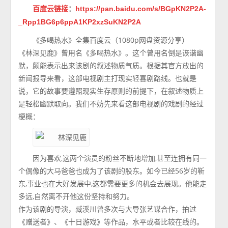
百度云链接
：
https://pan.baidu.com/s/BGpKN2P2A-
_Rpp1BG6p6ppA1KP2xzSuKN2P2A
《多喝热水》全集百度云（1080p网盘资源分享）
《林深见鹿》曾用名《多喝热水》。这个曾用名倒是诙谐幽
默，颇能表示出来该剧的叙述物质气质。根据其官方放出的
新闻报导来看，这部电视剧主打现实轻喜剧路线。也就是
说，它的故事要遵照现实生存原则的前提下，在叙述物质上
是轻松幽默取向。我们不妨先来看这部电视剧的戏剧的经过
梗概：
因为喜欢,这两个演员的粉丝不断地增加,甚至连拥有同一
个偶像的大马爸爸也成为了该剧的股东。如今已经56岁的靳
东,事业也在大好发展中,这都需要更多的机会去展现。他能走
多远,自然离不开他这份坚持和努力。
作为该剧的导演，臧溪川曾多次与大导张艺谋合作，拍过
《赠送者》、《十日游戏》等作品，水平或者比较在线的。