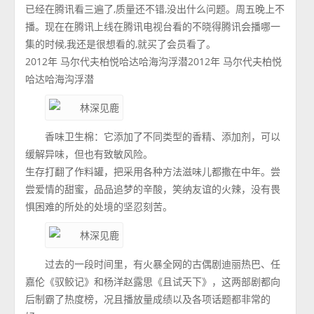
已经在腾讯看三遍了,质量还不错,没出什么问题。周五晚上不
播。现在在腾讯上线在腾讯电视台看的不晓得腾讯会播哪一
集的时候,我还是很想看的,就买了会员看了。
2012年 马尔代夫柏悦哈达哈海沟浮潜2012年 马尔代夫柏悦
哈达哈海沟浮潜
香味卫生棉：它添加了不同类型的香精、添加剂，可以
缓解异味，但也有致敏风险。
生存打翻了作料罐，把采用各种方法滋味儿都撒在中年。尝
尝爱情的甜蜜，品品追梦的辛酸，笑纳友谊的火辣，没有畏
惧困难的所处的处境的坚忍刻苦。
过去的一段时间里，有火暴全网的古偶剧迪丽热巴、任
嘉伦《驭鲛记》和杨洋赵露思《且试天下》，这两部剧都向
后制霸了热度榜，况且播放量成绩以及各项话题都非常的