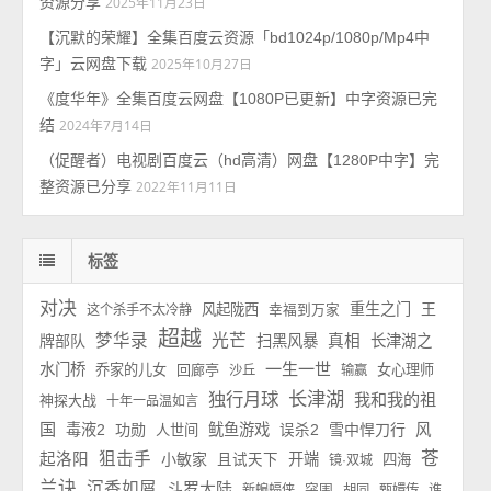
资源分享
2025年11月23日
【沉默的荣耀】全集百度云资源「bd1024p/1080p/Mp4中
字」云网盘下载
2025年10月27日
《度华年》全集百度云网盘【1080P已更新】中字资源已完
结
2024年7月14日
（促醒者）电视剧百度云（hd高清）网盘【1280P中字】完
整资源已分享
2022年11月11日
标签
对决
重生之门
王
风起陇西
这个杀手不太冷静
幸福到万家
超越
梦华录
光芒
牌部队
扫黑风暴
真相
长津湖之
一生一世
水门桥
乔家的儿女
回廊亭
女心理师
沙丘
输赢
长津湖
独行月球
我和我的祖
神探大战
十年一品温如言
国
毒液2
功勋
鱿鱼游戏
雪中悍刀行
风
人世间
误杀2
苍
狙击手
起洛阳
小敏家
开端
且试天下
四海
镜·双城
兰诀
沉香如屑
斗罗大陆
新蝙蝠侠
突围
胡同
甄嬛传
谁