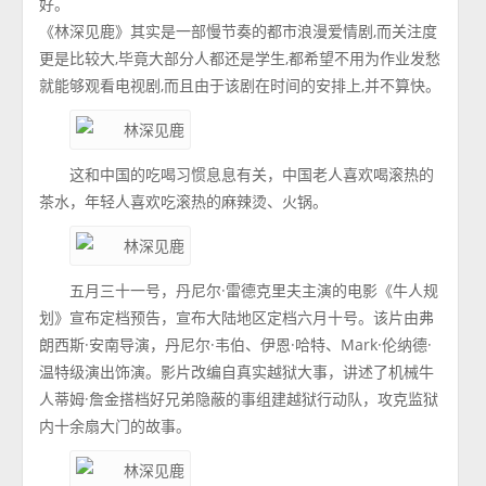
好。
《林深见鹿》其实是一部慢节奏的都市浪漫爱情剧,而关注度
更是比较大,毕竟大部分人都还是学生,都希望不用为作业发愁
就能够观看电视剧,而且由于该剧在时间的安排上,并不算快。
这和中国的吃喝习惯息息有关，中国老人喜欢喝滚热的
茶水，年轻人喜欢吃滚热的麻辣烫、火锅。
五月三十一号，丹尼尔·雷德克里夫主演的电影《牛人规
划》宣布定档预告，宣布大陆地区定档六月十号。该片由弗
朗西斯·安南导演，丹尼尔·韦伯、伊恩·哈特、Mark·伦纳德·
温特级演出饰演。影片改编自真实越狱大事，讲述了机械牛
人蒂姆·詹金搭档好兄弟隐蔽的事组建越狱行动队，攻克监狱
内十余扇大门的故事。