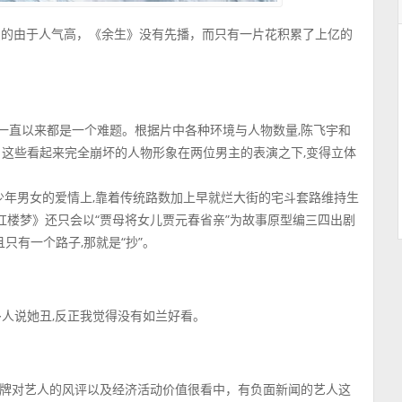
主演的由于人气高，《余生》没有先播，而只有一片花积累了上亿的
,一直以来都是一个难题。根据片中各种环境与人物数量,陈飞宇和
。这些看起来完全崩坏的人物形象在两位男主的表演之下,变得立体
少年男女的爱情上,靠着传统路数加上早就烂大街的宅斗套路维持生
红楼梦》还只会以“贾母将女儿贾元春省亲”为故事原型编三四出剧
且只有一个路子,那就是“抄”。
多人说她丑,反正我觉得没有如兰好看。
牌对艺人的风评以及经济活动价值很看中，有负面新闻的艺人这