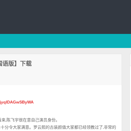
国语版】下载
SfjyqIDAGwSByWA
看来,陈飞宇很在意自己演员身份。
角十分令大家满意。罗云熙的古装颜值大家都已经领教过了,非常的