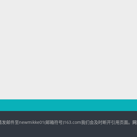
请发邮件至newmikke01(邮箱符号)163.com我们会及时断开引用页面。
网