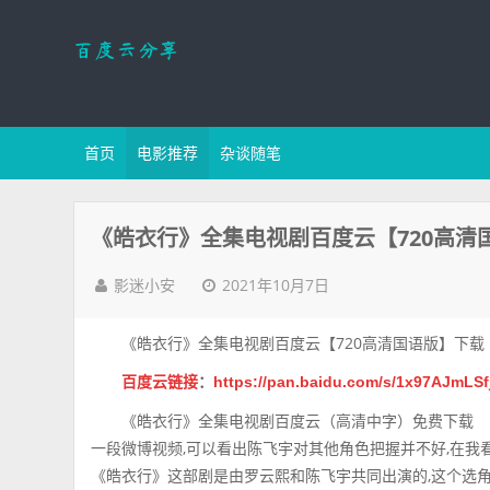
首页
电影推荐
杂谈随笔
《皓衣行》全集电视剧百度云【720高清
2021年10月7日
影迷小安
《皓衣行》全集电视剧百度云【720高清国语版】下载
百度云链接
：
https://pan.baidu.com/s/1x97AJmL
《皓衣行》全集电视剧百度云（高清中字）免费下载
一段微博视频,可以看出陈飞宇对其他角色把握并不好,在我
《皓衣行》这部剧是由罗云熙和陈飞宇共同出演的,这个选