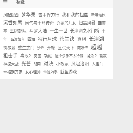
标签
梦华录
我和我的祖国
雪中悍刀行
风起陇西
新蝙蝠侠
沉香如屑
扫黑风暴
尚气与十环传奇
乔家的儿女
回廊
斗罗大陆
一生一世
王牌部队
长津湖之水门桥
亭
十
长津湖
独行月球
苍兰诀
真相
四海
年一品温如言
超越
重生之门
开端
且试天下
镜·双城
沙丘
甄嬛传
狙击手
毒液2
功勋
误杀2
突围
这个杀手不太冷静
输赢
对决
光芒
小敏家
风起洛阳
神探大战
人世间
胡同
鱿鱼游戏
女心理师
幸福到万家
谁是凶手