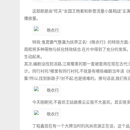
这部剧是由“旺夫"女国王杨紫和新晋流量小属相战”
播放量。
特效:鬼君霸气整蛊为妖界正名!《皓衣行》的特效方面
周熙将多种萌物与妖化特效结合,在片中得到了充分的发挥
生动起来。
其次,编剧没找到活路,江南蜀黍的那一套被套用在现在古代
计。同行衬托?哪里有同行衬托,不就是有哪些编剧当年读《
集?所以,找到新路子?对不起,也是很难的。换句话说,我们有
今天刚刷完,不喜欢王姑娘黄云云我不大喜欢。其实很
丁程鑫现在有一个大牌当时的风尚资源正在谈，这个品