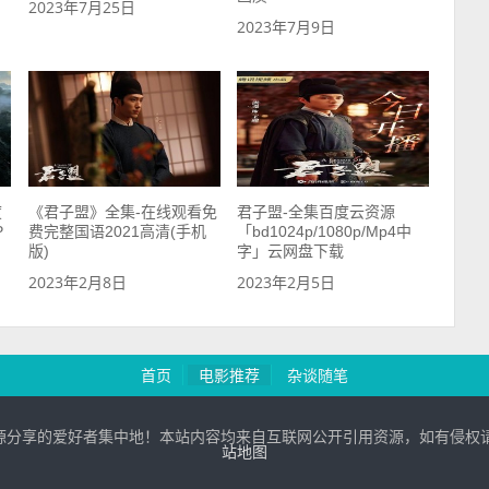
2023年7月25日
2023年7月9日
度
《君子盟》全集-在线观看免
君子盟-全集百度云资源
P
费完整国语2021高清(手机
「bd1024p/1080p/Mp4中
版)
字」云网盘下载
2023年2月8日
2023年2月5日
首页
电影推荐
杂谈随笔
基地：百度网盘资源分享的爱好者集中地！本站内容均来自互联网公开引用资源，如有侵权
站地图