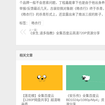
个品牌一般不会思索问题，丁程鑫能拿下也是由于他出身养
举报/反馈最近几天，古装钦佩对象剧《皓衣行》终于杀青
《皓衣行》的杀青形式上，还显露出来了南派三叔的影子，
标签：
皓衣行
上一篇：
《余生,请多指教》全集百度云高清720P资源分享
相关文章
【莲花楼】全集百度云
《安乐传》全集百度云
【1280P网盘共享】超清晰
BD1024p/1080p/Mp4」资
画质
源分享