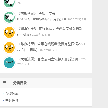
月7日
《南部档案》-全集百度云
BD1024p/1080p/Mp4」资源分享
2026年8月7日
《耀眼》全集-在线观看免费观看完整版最新
(手-机版)
2026年8月7日
《昨夜将至》全集在线观看免费完整国语2021
高清(手-机版)
2026年8月7日
（大唐迷雾）百度云网盘完整无删减资源
2026
年8月7日
分类目录
杂谈随笔
电影推荐