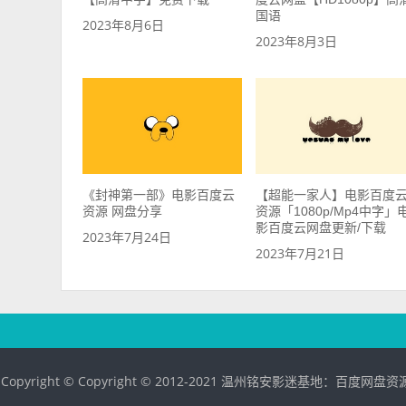
国语
2023年8月6日
2023年8月3日
《封神第一部》电影百度云
【超能一家人】电影百度
资源 网盘分享
资源「1080p/Mp4中字」
影百度云网盘更新/下载
2023年7月24日
2023年7月21日
Copyright © Copyright © 2012-2021 温州铭安影迷