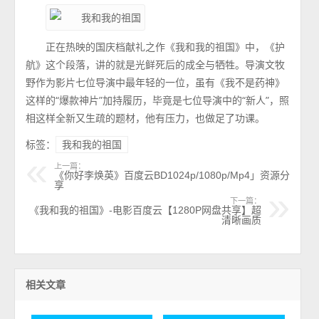
正在热映的国庆档献礼之作《我和我的祖国》中，《护
航》这个段落，讲的就是光鲜死后的成全与牺牲。导演文牧
野作为影片七位导演中最年轻的一位，虽有《我不是药神》
这样的“爆款神片”加持履历，毕竟是七位导演中的“新人”，照
相这样全新又生疏的题材，他有压力，也做足了功课。
标签：
我和我的祖国
上一篇：
《你好李焕英》百度云BD1024p/1080p/Mp4」资源分
享
下一篇：
《我和我的祖国》-电影百度云【1280P网盘共享】超
清晰画质
相关文章