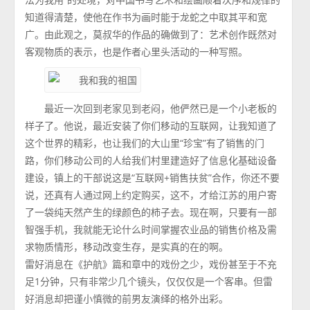
知道得清楚，使他在作书为画时能于龙蛇之中取其平和宽
广。由此观之，莫叔华的作品的确做到了：艺术创作既然对
客观物质的表示，也是作者心里头活动的一种写照。
最近一次回到老家见到老闷，他俨然已是一个小老板的
样子了。他说，最近安装了你们移动的互联网，让我知道了
这个世界的精彩，也让我们的大山里“珍宝”有了销售的门
路，你们移动公司的人给我们村里建造好了信息化基础设备
建设，镇上的干部说这是“互联网+销售扶贫”合作，你还不要
说，还真有人通过网上约定购买，这不，才给江苏的用户寄
了一袋纯天然产生的绿颜色的柿子去。现在啊，只要有一部
智强手机，我就能无论什么时间掌握农业品的销售价格及需
求物质情形，移动改变生存，是实真的在的啊。
雷好消息在《护航》篇和章中的戏份之少，戏份甚至于不充
足1分钟，只有非常少几个镜头，仅仅仅是一个客串。但雷
好消息却把谨小慎微的前男友演绎的格外出彩。