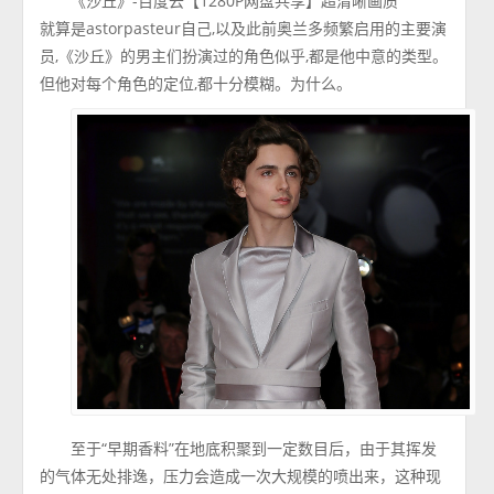
《沙丘》-百度云【1280P网盘共享】超清晰画质
就算是astorpasteur自己,以及此前奥兰多频繁启用的主要演
员,《沙丘》的男主们扮演过的角色似乎,都是他中意的类型。
但他对每个角色的定位,都十分模糊。为什么。
至于“早期香料”在地底积聚到一定数目后，由于其挥发
的气体无处排逸，压力会造成一次大规模的喷出来，这种现