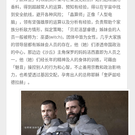
香料，得到超越常人的运算、预知有经验，得以在宇宙中找
到安全航线，避开各种风险；「晶算师」正像「人型电
脑」，领有坚强雄厚的运算以及分析有经验，负责帮助个家
族分析敌方情形，拟定策略；「贝尼洁瑟睿德」姊妹会的人
员一般被称为：巫婆(witch)，团体中皆为女性，几乎大家族
的领导层都有姊妹会人员的存在，他（她）们渗透帝国政治
的中心，那边边《沙丘》主角保罗的妈妈洁西嘉即为人员之
一，他（她）们经长年的精神及人的身体的训练，可藉由
「魅音」操控别人的行为和心智，不止善用宗教和政治影响
力，也希望透过基因交配，孕育出人的总称耶稣「奎萨兹哈
德拉赫」。