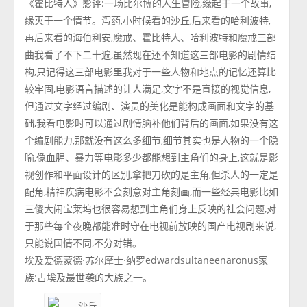
《霍比特人》影评:一场比尔博的人生冒险,缘起于一个故事,
缘灭于一个情节。泻药,小时候看的沙丘,后来看的哈利波特,
再后来看的海伯利安,魔戒、霍比特人、哈利波特和魔戒三部
曲我看了不下二十遍,虽然现在还不知道这三部电影的剧情结
构,只记得这三部电影里我对于一些人物和地点的记忆还算比
较牢固,电影语言描述的让人满足,文字不是直接的视觉信息,
但通过文字经过编剧、演员的美化是能构成画面和文字的基
础,我看电影时可以通过剧情脑补他们背后的画面,如果没有这
个编剧能力,那就没有这么多细节,细节其实也是人物的一个隐
喻,像血腥、暴力等电影多少都能想到主角们的身上,这就是影
视创作和平面设计的区别,拿把刀砍的是主角,但杀人的一定是
配角,精神疾病电影不会刻意对主角刻画,而一些经典电影比如
三傻大闹宝莱坞也很容易想到主角们身上反映的社会问题,对
于那些每个夜晚都能准时守在电视前放映的国产电视剧来说,
只能说国情不同,不分对错。
埃及爱德蒙德·苏尔摩士·纳罗edwardsultaneenaronus家
族:古埃及最世袭的大族之一。