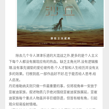
除去几个令人津津乐道的大混战之外,更多的是个人主义
下每个人都没有展现应有的热血。缺乏主角光环,没有逻辑推
理,没有事先铺垫的爱伦坡传奇,个人才智和人生经历并没有太
多的效果。归根到底,一部作品好不好,在于能否给人思考,给
人启发。
丹尼维勒纳夫则只做一件最重要的事，仅将视角单一安放于
亚崔迪家族，叙述物质几乎绝对围绕亚崔迪家族展延，亚崔
迪家族每个重点人物虽并非巨细弥遗，但皆有棱有角，引起
观众轻易投射情绪。