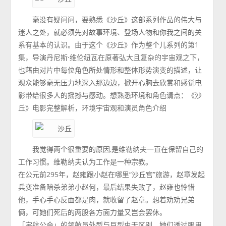
毫没有疑问问，要熟悉《沙丘》这部系列作品的伟大与
迷人之处，就必须先对故事环境、登场人物和你我之间的关
系有基本的认识。由于这个《沙丘》作为整个儿系列的第1
集，导演丹尼斯·维伦纽瓦在原著弘大且复杂的宇宙观之下，
也藉由对片中每位角色所处情形和整体形势演变的描述，让
观众能够毫无压力地深入那边边，掀开心胸去欣赏和感觉电
影带给很多人的摇撼与感动。想熟悉环境和角色请点：《沙
丘》电影完整解析，环境宇宙观和演员角色介绍
我觉得两个很重要的原因,是维勒纳夫一直在保留自己的
工作习惯。维勒纳夫认为工作是一种宗教。
在公元前295年，赵雍跟小赵在哪里“沙丘宫”旅游，赵章发起
兵变准备暗杀弟弟小赵何，最后结果失败了，赵雍也怜惜
他，手心手心反面都是肉，就收留了赵章。想着劝劝兄弟
俩，可她们死后的两股各方面力量又岂会罢休。
「宇航公会」的领航员外型与巨型虫无区别，她们透过服用