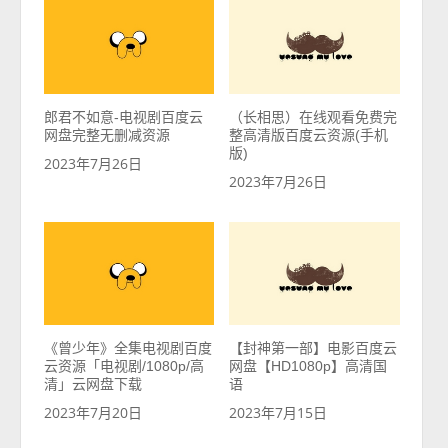
郎君不如意-电视剧百度云
（长相思）在线观看免费完
网盘完整无删减资源
整高清版百度云资源(手机
版)
2023年7月26日
2023年7月26日
《曾少年》全集电视剧百度
【封神第一部】电影百度云
云资源「电视剧/1080p/高
网盘【HD1080p】高清国
清」云网盘下载
语
2023年7月20日
2023年7月15日