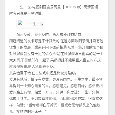
一生一世-电视剧百度云网盘【HD1080p】高清国语
时宜只说是一见钟情。
命运反转，猝不及防，两人意外订婚结婚
顾游熠追的发卡可是不计其数的,在这方面欧阳予倩并没有耽
误发卡的发展。后来在问卜摊前相遇,从第一集开始欧阳予倩
对顾游熠就没有十足的信心,但是在顾游熠眼里他真的是一个
大帅哥,于是他们在一起了,果然撩妹不能用直来直去的方式,
应该慢慢来,别人急都来不及。
其实造型不错,在古装戏中还是比较对路的。
爱没有地域，情没有岁数，更没有国界。一生之中，最不容
易得到一个知心最爱的人。感恩遇见，感恩前缘，感相亲相
爱的路上有你。相爱一方节，只愿与你度过；一生，只想与
你携手到老。不因寂寞才想你，而因想你才寂寞。很喜欢这
样一句话：“当你老得白牙掉光，我或者爱你额头上的皱纹
儿，接吻你的牙床子。”