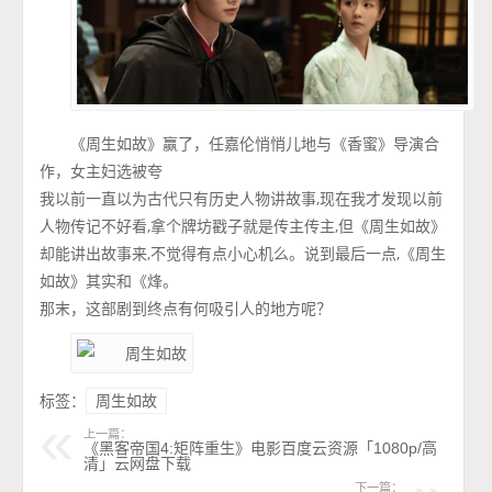
《周生如故》赢了，任嘉伦悄悄儿地与《香蜜》导演合
作，女主妇选被夸
我以前一直以为古代只有历史人物讲故事,现在我才发现以前
人物传记不好看,拿个牌坊戳子就是传主传主,但《周生如故》
却能讲出故事来,不觉得有点小心机么。说到最后一点,《周生
如故》其实和《烽。
那末，这部剧到终点有何吸引人的地方呢？
标签：
周生如故
上一篇：
《黑客帝国4:矩阵重生》电影百度云资源「1080p/高
清」云网盘下载
下一篇：