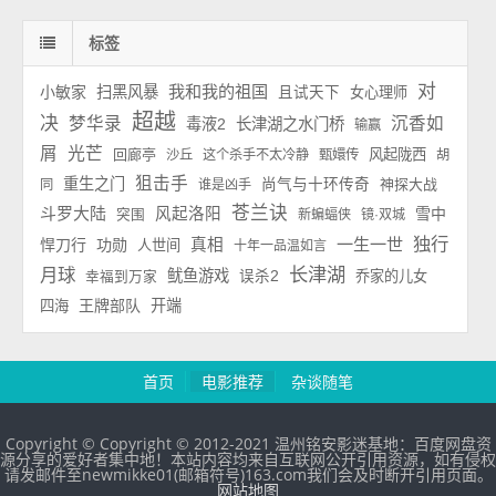
标签
对
我和我的祖国
小敏家
扫黑风暴
且试天下
女心理师
超越
决
梦华录
沉香如
毒液2
长津湖之水门桥
输赢
屑
光芒
回廊亭
风起陇西
沙丘
这个杀手不太冷静
甄嬛传
胡
狙击手
重生之门
尚气与十环传奇
神探大战
同
谁是凶手
苍兰诀
斗罗大陆
风起洛阳
雪中
突围
新蝙蝠侠
镜·双城
独行
一生一世
悍刀行
功勋
真相
人世间
十年一品温如言
长津湖
月球
鱿鱼游戏
误杀2
乔家的儿女
幸福到万家
王牌部队
开端
四海
首页
电影推荐
杂谈随笔
Copyright © Copyright © 2012-2021 温州铭安影迷基地：百度网盘资
源分享的爱好者集中地！本站内容均来自互联网公开引用资源，如有侵权
请发邮件至newmikke01(邮箱符号)163.com我们会及时断开引用页面。
网站地图