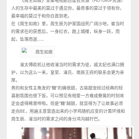
《周生如故》全集电视剧百度云资源（HD1080P资源）
人的生存中最美的莫过于遇见你，最奇事的莫过于领有你，
最幸福的莫过于和你白首到老。
在《周生如故》里，周生辰为护家国战死广阔沙地，崔当时
的需求在的获悉后，一身红衣，跑上城楼，纵身一跃，而
起，坠落而逝……
漼太傅趁机让他收漼当时的需求为徒，戚太妃也满口拥
护，以为这么一来，皇室、漼氏、南辰王府的联系会更为亲
厚。
男的和女性主角发的“糖”的确很甜，古装甜宠经过经典的轻
喜剧氛围也很下饭，可以预见有相爱一方难成眷属的时刻肯
定会虐得稀里哗啦。但是“糖”越甜，就显得为了让故事必须
走向BE，用遍主意营造出来的小学鸡随机应变的计策环境和
周生辰、漼当时的需求之间的身分鸿沟越拧巴。