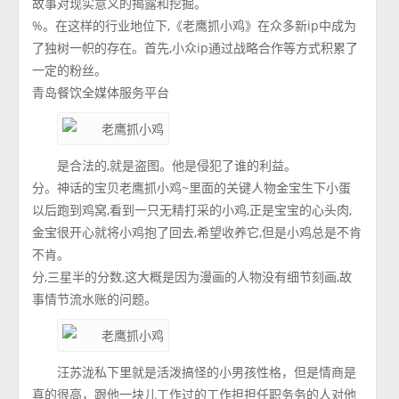
故事对现实意义的揭露和挖掘。
%。在这样的行业地位下,《老鹰抓小鸡》在众多新ip中成为
了独树一帜的存在。首先,小众ip通过战略合作等方式积累了
一定的粉丝。
青岛餐饮全媒体服务平台
是合法的,就是盗图。他是侵犯了谁的利益。
分。神话的宝贝老鹰抓小鸡~里面的关键人物金宝生下小蛋
以后跑到鸡窝,看到一只无精打采的小鸡,正是宝宝的心头肉,
金宝很开心就将小鸡抱了回去,希望收养它,但是小鸡总是不肯
不肯。
分,三星半的分数,这大概是因为漫画的人物没有细节刻画,故
事情节流水账的问题。
汪苏泷私下里就是活泼搞怪的小男孩性格，但是情商是
真的很高，跟他一块儿工作过的工作担担任职务务的人对他