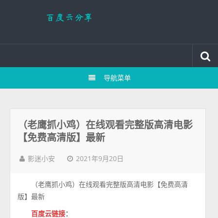
导航菜单
（老鹰抓小鸡）在线观看完整版高清电影
【免费高清版】最新
2021年9月20日
影迷小安
（老鹰抓小鸡）在线观看完整版高清电影【免费高清
版】最新
百度云链接
：