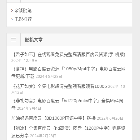
杂谈随笔
电影推荐
随机文章
【君子如玉】在线观看免费完整高清版百度云资源(手-机版)
2024年12月9日
《食神》电影百度云资源「1080p/Mp4中字」电影百度云网
盘更新/下载
2024年8月28日
《花开如梦》全集电影超清完整观看版观看1080p
2024年10
月13日
《非礼勿言》电影百度云「bd720p/mkv中字」全集Mp4网
盘
2024年9月4日
加油妈妈百度云【BD1080P国语中字】链接
2022年6月20日
【猎冰】全集百度云（hd高清）网盘【1280P中字】完整资
源已分享
2024年2月28日