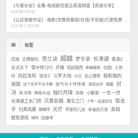
《与晋长安》全集-电视剧百度云高清网盘【资源分享】
2025年9月9日
《让这首歌作证》-电影(完整观看版)在线(手机版)已更免费
2022年11月20日
标签
超越
长津湖
苍兰诀
梦华录
王牌部队
毒液2
四海
雪中悍刀行
开端
功勋
且试天下
风起陇西
人世
新蝙蝠侠
斗罗大陆
我和我的
风起洛阳
间
误杀2
女心理师
沙丘
对
祖国
尚气与十环传奇
这个杀手不太冷静
谁是凶手
输赢
决
独行月球
一生一世
小敏家
神探大战
镜·双城
突围
沉香如屑
狙击
长津湖之水门桥
重生之门
十年一品温如言
手
光芒
扫黑风暴
真相
乔家的儿女
甄嬛传
幸福到万家
鱿鱼游戏
回廊亭
胡同