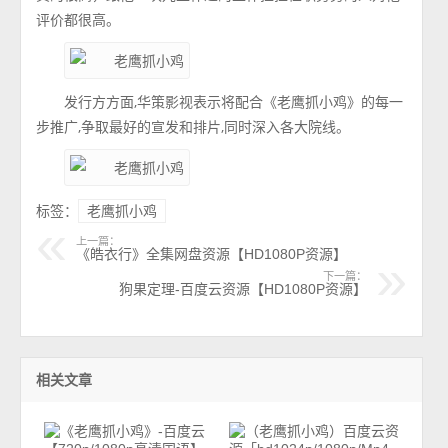
评价都很高。
发行方方面,华策影视表示将配合《老鹰抓小鸡》的每一
步推广,争取最好的宣发和排片,同时深入各大院线。
标签：
老鹰抓小鸡
上一篇：
《皓衣行》全集网盘资源【HD1080P资源】
下一篇：
狗果定理-百度云资源【HD1080P资源】
相关文章