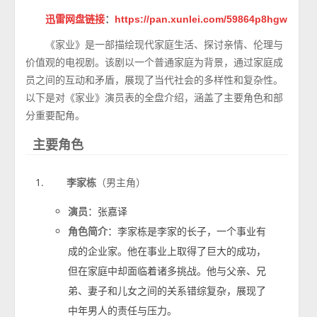
迅雷网盘链接
：
https://pan.xunlei.com/59864p8hgw
《家业》是一部描绘现代家庭生活、探讨亲情、伦理与
价值观的电视剧。该剧以一个普通家庭为背景，通过家庭成
员之间的互动和矛盾，展现了当代社会的多样性和复杂性。
以下是对《家业》演员表的全盘介绍，涵盖了主要角色和部
分重要配角。
主要角色
李家栋
（男主角）
演员
：张嘉译
角色简介
：李家栋是李家的长子，一个事业有
成的企业家。他在事业上取得了巨大的成功，
但在家庭中却面临着诸多挑战。他与父亲、兄
弟、妻子和儿女之间的关系错综复杂，展现了
中年男人的责任与压力。