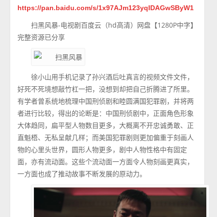
https://pan.baidu.com/s/1x97AJm123yqIDAGwSByW1
扫黑风暴-电视剧百度云（hd高清）网盘【1280P中字】
完整资源已分享
徐小山用手机记录了孙兴酒后吐真言的视频文件文件，
好死不死境想敲竹杠一把，没想到却把自己折腾进了所里。
有学者曾系统地梳理中国刑侦剧和睦圆满国犯罪剧，并将两
者进行比较，得出的论断是：中国刑侦剧中，正面角色形象
大体趋同，扁平型人物数目更多，大概离不开忠诚勇敢、正
直魁梧、无私呈献几样；而美国犯罪剧则更加偏重于刻画人
物的心里头世界，圆形人物更多，剧中人物性格中有固定
面，亦有流动面。这些个流动面一方面令人物刻画更真实，
一方面也成了推动故事不断发展的原动力。