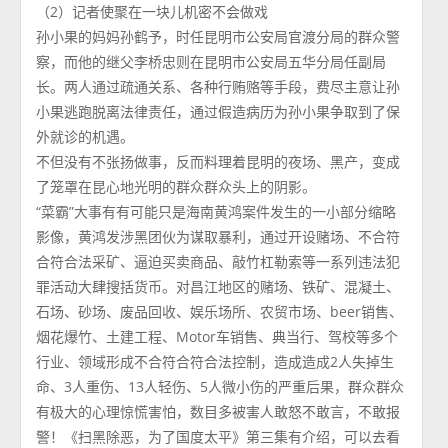
（2）记者使聚在一块儿机密不会做戏
孙小果的妈妈孙鹤予，时任昆明市公安局官渡分局的群众警
察，而他的继父李桥忠则在昆明市公安局五华分局任副局
长。两人通过疏通关系、各种行贿赂等手段，费尽主意让孙
小果逃跑脱离法律责任，通过假造病历为孙小果争取到了保
外就诊的机遇。
不但没有不张扬做事，反而料理着昆明的夜场、黑产，变成
了笼罩在昆心地光明的群众群众头上的阴影。
“菜霸”大事有有可能只是海南黄鸿案件发生的一小部分缩略
影像，黄鸿发涉黑团伙为谋取暴利，通过开设赌场、不合符
合符合法采矿、逼迫买卖商品、敲竹杠勒索等一系列违法犯
罪活动大肆搜括货币。对昌江地区的赌场、铁矿、混凝土、
石场、砂场、废品回收、娱乐场所、农贸市场、beer销售、
烟花爆竹、土建工程、Motor车销售、典当行、驾校等多个
行业、领域形成不合符合符合法控制，造成造成2人失掉生
命、3人重伤、13人轻伤、5人微小伤的严重后果，群众群众
有极大的心理惊慌害怕，数目多被害人敢怒不敢言，不敢报
警！《扫黑除恶，为了国度太平》第三集有介绍，可以去看