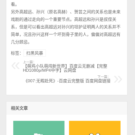
看。
另外高超远、孙兴（原名高赫）、贺芸之间的关系也是未来
戏剧的通过走向的一个重要节点。高超远和孙兴是叔侄关
系，但是可以看出高超远对孙兴的坦护证明两人的关系并不
简单，况且孙兴这样一个坏到骨子里的人，偏偏对高超远有
几分顾忌。
标签：
扫黑风暴
上一篇：
【萌鸡小队萌闯新世界】百度云无删减【完整
HD1080p/MP4中字】云网盘
下一篇：
《007:无暇赴死》-百度云完整版 百度网盘链接
相关文章