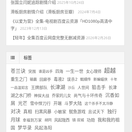
张国立闫妮追踪剧情介绍
2025年10月24日
滑板厨房剧情介绍（滑板厨房豆瓣）
2024年7月4日
《以爱为营》全集-电视剧百度云资源「HD1080p高清中
字」
2023年12月13日
【轻年】全集百度云网盘完整无删减资源
2026年2月26日
标签
超越
苍兰诀
一生一世
四海
女心理师
突围
谁是凶手
重生之门
毒液2
回廊亭
误杀2
输赢
甄嬛传
新蝙蝠侠
十年
长津湖
狙击手
王牌部队
长津
人世间
一品温如言
沙丘
沉香如
湖之水门桥
神探大战
乔家的儿女
尚气与十环传奇
屑
光芒
斗罗大陆
雪中悍刀行
开端
这个杀手不太冷静
对决
独行
真相
扫黑风暴
小敏家
鱿鱼游戏
且试天下
月球
我和我的祖
功勋
风起陇西
幸福到万家
胡同
镜·双城
国
梦华录
风起洛阳