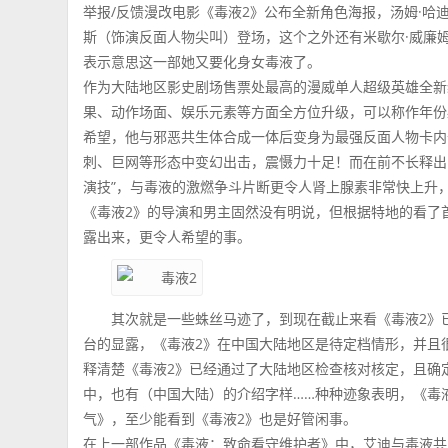
举报/反馈漫改电影《毒液2》公布全新角色海报，汤姆·哈
斯（饰演反面人物尖叫）登场，这个之外还有米歇尔·威廉
表示意思这一部她又要化身女毒液了。
作为大陆地区影史剧场售票处最高的漫威单人超级英雄全新
果、动作场面、娱乐元素等方面全方位升级，可以称作年份
希望，他与邪恶共生体合成一体后变身为最强反面人物卡内
刺、巨网等形态中变幻出击，震慑力十足！而在前不长释出
演技”，与毒液的激燃争斗片断更令人肾上腺素非常快上升，
《毒液2》的导演和男主固然没有明说，但根据特地的看了
露出来，更令人希望的事。
其次就是一些蛛丝马迹了，到现在截止来看《毒液2》
台的显露，《毒液2》在中国大陆地区是待定档情形，并且
释清楚《毒液2》已经通过了大陆地区检查核对核定，且确
中，也有（中国大陆）的介绍字样……种种迹象表明，《毒
气》，至少能看到《毒液2》也是好管闲事。
在上一部作品《毒液：致命看守维护者》中，艾迪与毒液共