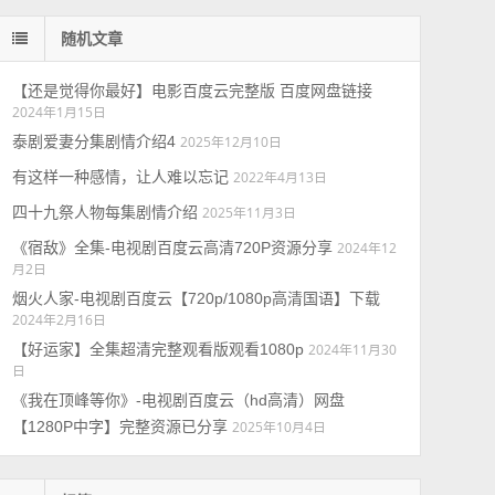
随机文章
【还是觉得你最好】电影百度云完整版 百度网盘链接
2024年1月15日
泰剧爱妻分集剧情介绍4
2025年12月10日
有这样一种感情，让人难以忘记
2022年4月13日
四十九祭人物每集剧情介绍
2025年11月3日
《宿敌》全集-电视剧百度云高清720P资源分享
2024年12
月2日
烟火人家-电视剧百度云【720p/1080p高清国语】下载
2024年2月16日
【好运家】全集超清完整观看版观看1080p
2024年11月30
日
《我在顶峰等你》-电视剧百度云（hd高清）网盘
【1280P中字】完整资源已分享
2025年10月4日