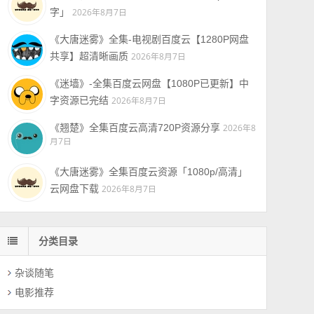
字」
2026年8月7日
《大唐迷雾》全集-电视剧百度云【1280P网盘
共享】超清晰画质
2026年8月7日
《迷墙》-全集百度云网盘【1080P已更新】中
字资源已完结
2026年8月7日
《翘楚》全集百度云高清720P资源分享
2026年8
月7日
《大唐迷雾》全集百度云资源「1080p/高清」
云网盘下载
2026年8月7日
分类目录
杂谈随笔
电影推荐