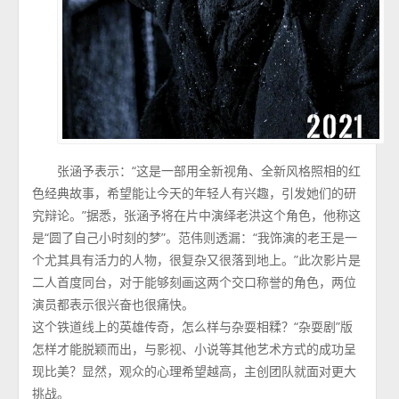
张涵予表示：“这是一部用全新视角、全新风格照相的红
色经典故事，希望能让今天的年轻人有兴趣，引发她们的研
究辩论。”据悉，张涵予将在片中演绎老洪这个角色，他称这
是“圆了自己小时刻的梦”。范伟则透漏：“我饰演的老王是一
个尤其具有活力的人物，很复杂又很落到地上。”此次影片是
二人首度同台，对于能够刻画这两个交口称誉的角色，两位
演员都表示很兴奋也很痛快。
这个铁道线上的英雄传奇，怎么样与杂耍相糅？“杂耍剧”版
怎样才能脱颖而出，与影视、小说等其他艺术方式的成功呈
现比美？显然，观众的心理希望越高，主创团队就面对更大
挑战。