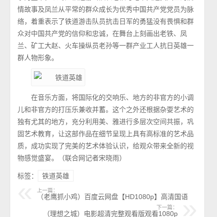
情故事及凤兰从平常的群众成长为优秀中国共产党党员为脉
络，着重表示了铁道游击队员抗击日军的勇猛没有畏惧和群
众对中国共产党的信仰和忠诚，在舞台上刻画出老铁、凤
兰、矿工大赵、火车操纵员老孙等一群产业工人抗日英雄一
群人物形象。
在音乐方面，将国际化的交响乐、地方的非官方的小调
儿和非官方的打压乐兼收并蓄。这个之外还根据杂耍艺术的
独有尤其的地方，充分利用美、雅进行多层次空间共振，巩
固艺术教育，让这部作品在细节呈现上具有高标准的艺术品
质，成功实现了完美的艺术体验认识，给观众带来全新的视
物感觉盛宴。（联合网记者宋晓雨）
标签：
铁道英雄
上一篇：
（老鹰抓小鸡）百度云网盘【HD1080p】高清国语
下一篇：
（理想之城）电影超清完整观看版观看1080p