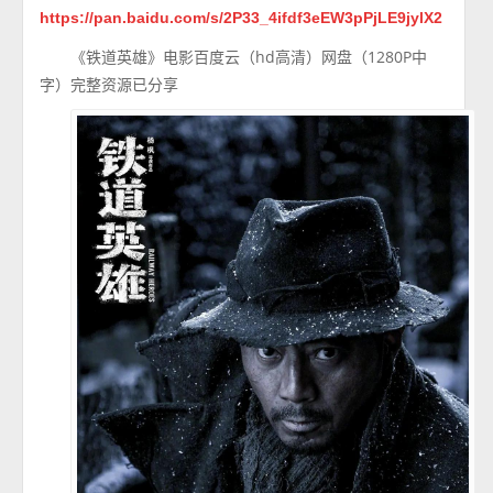
https://pan.baidu.com/s/2P33_4ifdf3eEW3pPjLE9jylX2
《铁道英雄》电影百度云（hd高清）网盘（1280P中
字）完整资源已分享