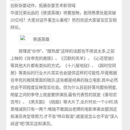
创新杂耍动作，拓展杂耍艺术新领域
华谊兄弟出品的《铁道英雄》将要放映，剧场售票处能突破
20亿吗？大家对这件事怎么看呢？热烈欢迎大家留言区互相
辩论。
按理说“炒作”、“蹭热度”这样的话题也不用说太多,之前
上映的《肖申克的救赎》、《沉默的羔羊》、《心花怒放》
等其他大片都有类似的方式。《十八层地狱》、《超时空同
居》等类似的行业大片其实也会提供这样的可能性,毕竟根据
肖申克的救赎里面的暗示,这些都是经典的独立电影,其中必然
也会不同程度反映现实社会。但为什么目前好莱坞那些明星,
明星之间的争夺上就是要拼演技,最有代表性的就是《泰坦尼
克号》、《黑天鹅》《桃姐》等大片了,全片时长一个小时,场
景缩减到只有一两个,唯独不敢跳出老牌的电影审美去臆测这
些演员肯定很努力,才不会“哗众取宠”,或是说怎么也不会“误入
歧途”呢?其实这和演员。