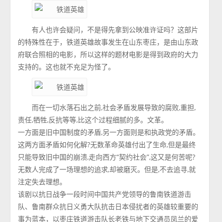
有人也许会疑问，不是得先拿到公映准许证吗？这部片
的特殊性在于，铁道英雄故事发生在山东枣庄，是由山东政
府联合照相的电影，所以这样的题材电影是得到政府的大力
支持的。这也就不充足为怪了。
而在一切水落石出之前,社会矛盾发展导致的腐败,重担,
责任,牺牲,反抗等等,比这个过程细腻的多。文革。
一方面是旧中国制度的矛盾,另一方面则是和执政党的矛盾。
这两方面矛盾如何化解?无数革命英雄付出了生命,但是最终
只能导致旧中国的崩溃,走向西方“契约社会”,这又是何苦呢?
无数人完成了一场理想的追求,却被磨灭。但是,不去追寻,就
注定失去理想。
该剧以抗日战争一段时间中国共产党领导的鲁南铁道游击
队、鲁南群众抗日义勇大队抗击日本侵扰者的英雄较重要的
事为蓝本，以枣庄铁道游击队长老铁与地下交通员凤兰的爱