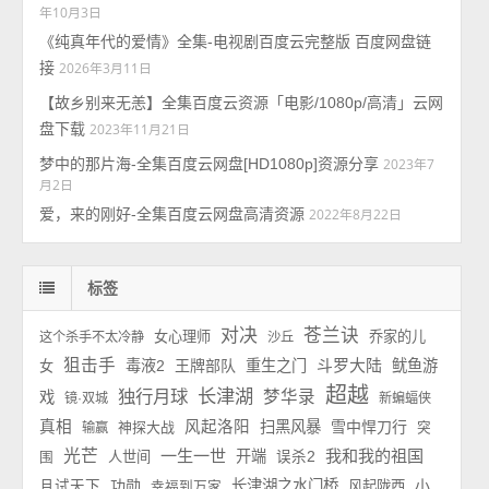
年10月3日
《纯真年代的爱情》全集-电视剧百度云完整版 百度网盘链
接
2026年3月11日
【故乡别来无恙】全集百度云资源「电影/1080p/高清」云网
盘下载
2023年11月21日
梦中的那片海-全集百度云网盘[HD1080p]资源分享
2023年7
月2日
爱，来的刚好-全集百度云网盘高清资源
2022年8月22日
标签
对决
苍兰诀
女心理师
乔家的儿
这个杀手不太冷静
沙丘
狙击手
斗罗大陆
毒液2
王牌部队
重生之门
鱿鱼游
女
超越
长津湖
独行月球
梦华录
戏
镜·双城
新蝙蝠侠
真相
风起洛阳
扫黑风暴
雪中悍刀行
神探大战
输赢
突
光芒
一生一世
我和我的祖国
开端
人世间
误杀2
围
功勋
长津湖之水门桥
小
且试天下
风起陇西
幸福到万家