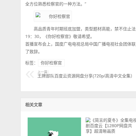
全方位熟悉检察官的一种方法。”
高品质青年时期班底加盟，类型题材高能，禁不住止法
19：30，《你好检察官》敬请希望。
首播宣布会上，国度广电电视总局中国广播电视社会团体联
了致辞。
标签：
你好检察官
上一篇：
王牌部队百度云资源网盘分享(720p/高清中文全集）
相关文章