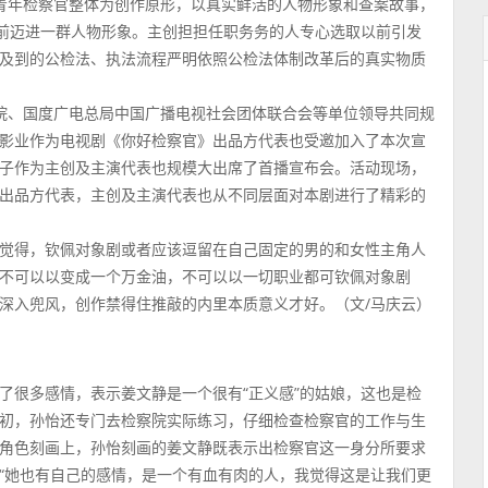
青年检察官整体为创作原形，以真实鲜活的人物形象和查案故事，
向前迈进一群人物形象。主创担担任职务务的人专心选取以前引发
及到的公检法、执法流程严明依照公检法体制改革后的真实物质
院、国度广电总局中国广播电视社会团体联合会等单位领导共同规
影业作为电视剧《你好检察官》出品方代表也受邀加入了本次宣
子作为主创及主演代表也规模大出席了首播宣布会。活动现场，
出品方代表，主创及主演代表也从不同层面对本剧进行了精彩的
觉得，钦佩对象剧或者应该逗留在自己固定的男的和女性主角人
不可以以变成一个万金油，不可以以一切职业都可钦佩对象剧
深入兜风，创作禁得住推敲的内里本质意义才好。（文/马庆云）
了很多感情，表示姜文静是一个很有“正义感”的姑娘，这也是检
初，孙怡还专门去检察院实际练习，仔细检查检察官的工作与生
角色刻画上，孙怡刻画的姜文静既表示出检察官这一身分所要求
“她也有自己的感情，是一个有血有肉的人，我觉得这是让我们更