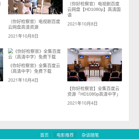
剧
（你好检察官）电视剧百度
】
云网盘【HD1080p】高清国
语
（你好检察官）电视剧百度
2021年10月8日
云网盘高清资源
2021年10月8日
《你好检察官》全集百度云
（高清中字）免费下载
2021年10月4日
百
【你好检察官】全集百度云
资源「HD1080p高清中字」
2021年10月4日
首页
电影推荐
杂谈随笔