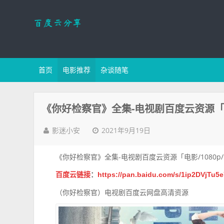
首页
电影推荐
杂谈随笔
《你好检察官》全集-电视剧百度云资源「电
2021年9月19日
影迷小安
《你好检察官》全集-电视剧百度云资源「电影/1080p
百度云链接
：
https://pan.baidu.com/s/1ip2DVjTu
（你好检察官）电视剧百度云网盘高清资源