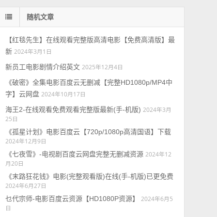
随机文章
【红毯先生】在线观看完整版高清电影【免费高清版】最
新
2024年3月1日
新员工电影剧情介绍英文
2025年12月4日
《破密》全集电影百度云无删减【完整HD1080p/MP4中
字】云网盘
2024年10月17日
海王2-在线观看免费观看完整版最新(手-机版)
2024年3月
25日
《孤星计划》电影百度云【720p/1080p高清国语】下载
2024年12月9日
《七夜雪》-电视剧百度云网盘完整无删减资源
2024年12
月20日
《末路狂花钱》电影(完整观看版)在线(手-机版)已更免费
2024年6月27日
乜代宗师-电影百度云资源【HD1080P资源】
2024年6月5
日