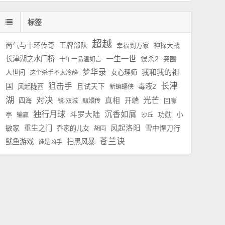
标签
超越
王牌部队
尚气与十环传奇
神探大战
幸福到万家
一生一世
长津湖之水门桥
误杀2
十年一品温如言
突围
梦华录
我和我的祖
人世间
女心理师
这个杀手不太冷静
长津
国
狙击手
毒液2
风起陇西
且试天下
新蝙蝠侠
湖
对决
光芒
真相
开端
四海
回廊
镜·双城
甄嬛传
独行月球
斗罗大陆
沉香如屑
功勋
小
亭
输赢
沙丘
敏家
重生之门
风起洛阳
雪中悍刀行
乔家的儿女
胡同
苍兰诀
鱿鱼游戏
扫黑风暴
谁是凶手