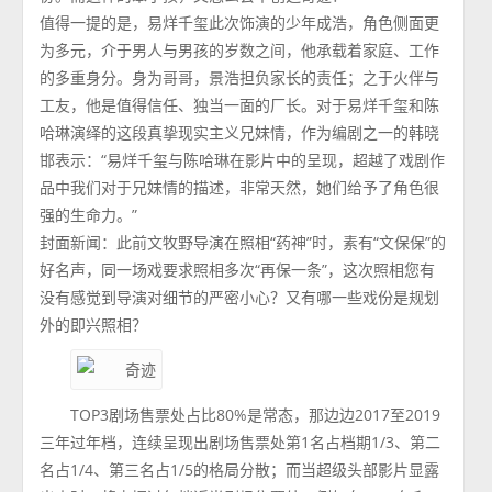
值得一提的是，易烊千玺此次饰演的少年成浩，角色侧面更
为多元，介于男人与男孩的岁数之间，他承载着家庭、工作
的多重身分。身为哥哥，景浩担负家长的责任；之于火伴与
工友，他是值得信任、独当一面的厂长。对于易烊千玺和陈
哈琳演绎的这段真挚现实主义兄妹情，作为编剧之一的韩晓
邯表示：“易烊千玺与陈哈琳在影片中的呈现，超越了戏剧作
品中我们对于兄妹情的描述，非常天然，她们给予了角色很
强的生命力。”
封面新闻：此前文牧野导演在照相“药神”时，素有“文保保”的
好名声，同一场戏要求照相多次“再保一条”，这次照相您有
没有感觉到导演对细节的严密小心？又有哪一些戏份是规划
外的即兴照相？
TOP3剧场售票处占比80%是常态，那边边2017至2019
三年过年档，连续呈现出剧场售票处第1名占档期1/3、第二
名占1/4、第三名占1/5的格局分散；而当超级头部影片显露