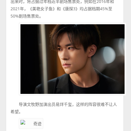
出来时，将占据过年档近半剧场售票处，例如在2016年和
2021年，《美艳女子鱼》和《唐探3》均占据档期45%至
50%剧场售票处。
导演文牧野加演出员易烊千玺，这样的阵容很难不让人
希望。