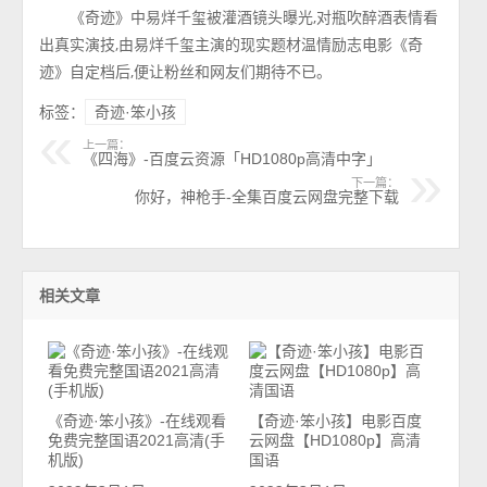
《奇迹》中易烊千玺被灌酒镜头曝光,对瓶吹醉酒表情看
出真实演技,由易烊千玺主演的现实题材温情励志电影《奇
迹》自定档后,便让粉丝和网友们期待不已。
标签：
奇迹·笨小孩
上一篇：
《四海》-百度云资源「HD1080p高清中字」
下一篇：
你好，神枪手-全集百度云网盘完整下载
相关文章
《奇迹·笨小孩》-在线观看
【奇迹·笨小孩】电影百度
免费完整国语2021高清(手
云网盘【HD1080p】高清
机版)
国语