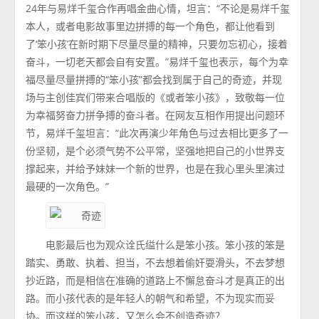
24年与易烊千玺合作再唱金曲心情，坦言：“不论是易烊千玺
本人，或者电影故事里边拼搏的每一个角色，都让他看到
了‘笨小孩’在新时期下尽量尽量的精神，只要勿忘初心，接着
奋斗，一切老天都会自有安置。”易烊千玺也表示，每个为幸
福尽量尽量拼搏的“笨小孩”都会找到属于自己的奇迹，并现
场与主创佳宾们带来合唱版的《或者笨小孩》，致敬每一位
为幸福努奋力拼争搏的奋斗者。在网友互相作用提出问题环
节，易烊千玺坦言：“此次再演少年角色与过去相比更多了一
份坚韧，是个必须气势不公平常，坚强地把自己的小世界支
撑起来，并给予妹妹一个新的世界，也是在我心里头里演过
最硬的一次角色。”
电影最后也为观众诠氏缢什么是笨小孩。笨小孩的笨是
踏实、勇敢、执着、担当，不去想着偷奸耍滑头，不去梦想
抄近路，而是相信在准确的道路上不懈怠奋斗才是真正的出
路。而小孩代表的是年轻人的朝气和希望，不为现实而妥
协。而这样的笨小孩，又怎么会不创造奇迹？