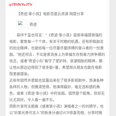
p78VIkYuJTlr
【奇迹·笨小孩】电影百度云资源 网盘分享
易烊千玺也坦言：“《奇迹·笨小孩》是部幸福感很强的
电影，聚焦每一个个体，有关于时期的机遇，还有积极励志
的创业精神，也是给每一位尽量尽量拼搏的奋斗者的一份激
励。”他还坦言，不论是景浩身上为幸福生存努奋力拼争搏的
信念，或者“奇迹小队”看守了望护持、浪漫相助的精神，都
让他从那边边得到了很多能+量，希望观众朋友也能在电影
院里被感染。
近些年固然许君聪也显露出来在了很多影视剧中，饰演各种
各样的人物，但雅清觉得，他演得最好，毫无违和感的角
色，或者《奇迹·笨小孩》中的张超。固然是个配角，但却无
比尤其好，令人看一遍不忘。
而影片宣传主题曲《或者笨小孩》演唱者之一的刘德华，也
以“妙美光景代言人”的新身分通过VCR惊喜亮相，分享时隔