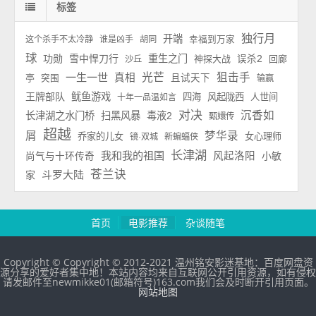
标签
独行月
开端
这个杀手不太冷静
谁是凶手
胡同
幸福到万家
球
功勋
雪中悍刀行
重生之门
神探大战
误杀2
回廊
沙丘
一生一世
光芒
狙击手
真相
亭
且试天下
突围
输赢
王牌部队
鱿鱼游戏
四海
风起陇西
人世间
十年一品温如言
对决
沉香如
长津湖之水门桥
扫黑风暴
毒液2
甄嬛传
超越
屑
梦华录
乔家的儿女
女心理师
镜·双城
新蝙蝠侠
长津湖
我和我的祖国
风起洛阳
小敏
尚气与十环传奇
苍兰诀
斗罗大陆
家
首页
电影推荐
杂谈随笔
Copyright © Copyright © 2012-2021 温州铭安影迷基地：百度网盘资
源分享的爱好者集中地！本站内容均来自互联网公开引用资源，如有侵权
请发邮件至newmikke01(邮箱符号)163.com我们会及时断开引用页面。
网站地图