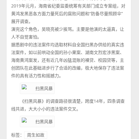
2019年元月，海南省纪委监委统筹有关部门成立专案组，对
黄鸿发黑恶各方面力量死后的腐败问题和“防备尽量照顾伞”
展开调查。
演完这个角色，吴晓亮被少挨骂。主要是他演的太逼真，让
人不自觉害怕。
据悉剧中的违法案件均选取材料自全国扫黑办供给的真实违
法案件，如以前哄动全国的孙小果案、湖南文烈宏涉黑案、
海南黄鸿案发，还有近几年凶猛混账的裸贷、校园贷等，主
创团队在此基础进步行了合适的改编，极大地保存了违法案
件的具有活力性和摇撼力。
《扫黑风暴》的调查路径很清楚，跨度14年，四条调查
线共进，大大小小的违法案件交叉。
标签：
周生如故