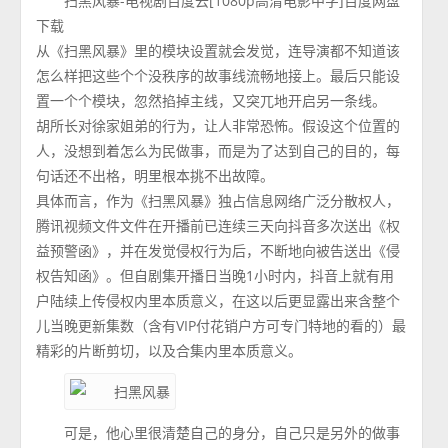
扫黑风暴-电视剧百度云[1080p高清电影中字]百度网盘
下载
从《扫黑风暴》里的模块设置就会发觉，连导演都不知道该
怎么样把这些个个没秩序的故事线流畅地接上。最后只能设
置一个个模块，忽然掐掉主线，又突兀地开启另一条线。
胡所长对徐家姐弟的行为，让人非常恐怖。假设这个位置的
人，没想到着怎么为民做事，而是为了达到自己的目的，每
句话还不出格，明里根本挑不出故障。
具体而言，作为《扫黑风暴》独占信息网络广泛分散权人，
腾讯视频文件文件在开播前已连续三天向抖音多次送出《权
益预警函》，并在发觉侵权行为后，不断地向被告送出《侵
权告知函》。但自剧集开播日当晚1小时内，抖音上就有用
户陆续上传侵权内里本质意义，在这以后更显露出来含整个
儿当晚更新集数（含有VIP付花销户方可专门特地的看的）最
精彩的片断剪切，以及合集内里本质意义。
可是，他心里很清楚自己的身分，自己只是另外的做事