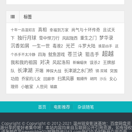
标签
真相
尚气与十环传奇
且试天
十年一品温如言
幸福到万家
独行月球
梦华录
雪中悍刀行
重生之门
下
风起陇西
沉香如屑
一生一世
光芒
斗罗大陆
毒液2
谁是凶手
这
超越
苍兰诀
狙击手
鱿鱼游戏
四海
个杀手不太冷静
对决
我和我的祖国
风起洛阳
王牌部
误杀2
新蝙蝠侠
长津湖
队
开端
长津湖之水门桥
神探大战
镜·双城
突围
功勋
扫黑风暴
乔家的儿女
回廊亭
女心
甄嬛传
胡同
沙丘
小敏家
理师
人世间
输赢
首页
电影推荐
杂谈随笔
Copyright © Copyright © 2012-2021 温州铭安影迷基地：百度网盘资
源分享的爱好者集中地！本站内容均来自互联网公开引用资源，如有侵权
请发邮件至newmikke01(邮箱符号)163.com我们会及时断开引用页面。