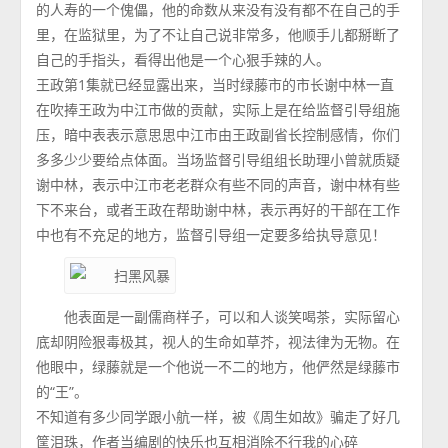
的人寿的一个傀儡，他的命数从来没有没有都不在自己的手
里，在监狱里，为了不让自己说非常多，他顺手儿都掰断了
自己的手指头，看得出他是一个心狠手辣的人。
王政第1集就已经显露出来，当时绿藤市的市长谢中林一直
在吹捧王政为中江市做的贡献，实际上是在给监督引导组施
压，暗中表表示意思思中江市由王政副省长控制感情，你们
多多少少要给点体面。当场监督引导组组长助理小曾就质疑
谢中林，表示中江市老老群众有些不同的声音，谢中林有些
下不来台，或者王政在帮助谢中林，表示再好的干部在工作
中也有不充足的地方，监督引导组一定要多给执导意见！
他表面是一副儒商样子，可以和人谈笑喝茶，实际留心
底却阴险狠毒极其，视人的生命如草芥，视法律为无物。在
他眼中，绿藤就是一个他说一不二的地方，他俨然是绿藤市
的“王”。
不知道有多少同学跟小航一样，被《周生如故》骗走了好几
筐泪珠，作者当编剧的快乐也互相消除不行我的心碎