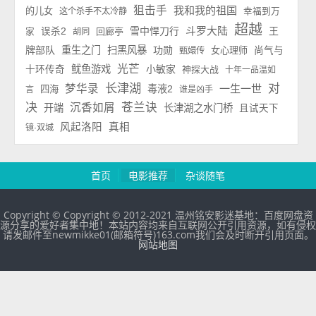
狙击手
我和我的祖国
的儿女
这个杀手不太冷静
幸福到万
超越
斗罗大陆
雪中悍刀行
王
误杀2
回廊亭
家
胡同
牌部队
重生之门
扫黑风暴
功勋
女心理师
尚气与
甄嬛传
光芒
鱿鱼游戏
小敏家
十环传奇
神探大战
十年一品温如
长津湖
对
梦华录
一生一世
毒液2
四海
言
谁是凶手
决
苍兰诀
沉香如屑
开端
长津湖之水门桥
且试天下
风起洛阳
真相
镜·双城
首页
电影推荐
杂谈随笔
Copyright © Copyright © 2012-2021 温州铭安影迷基地：百度网盘资
源分享的爱好者集中地！本站内容均来自互联网公开引用资源，如有侵权
请发邮件至newmikke01(邮箱符号)163.com我们会及时断开引用页面。
网站地图