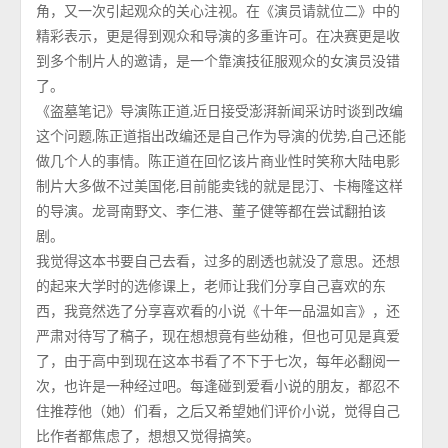
角，又一次引起观众的关心注视。在《演员请就位二》中的
精彩表示，更是得到观众和导演的多重许可。在决赛更是收
到多个制片人的邀请，是一个靠演技征服观众的女演员没错
了。
《盗墓笔记》导演陈正道,近日接受澎湃新闻采访时谈到改编
这个问题,陈正道指出改编还是自己作为导演的优势,自己还能
做几个人的事情。陈正道在回忆该片商业性时笑称大陆电影
制片大多做不过美国佬,目前能卖钱的就是昆汀、卡梅隆这样
的导演。龙哥南野文、李仁港、董子健等都在尝试翻拍该
剧。
我觉得这本书要自己去看，过多的剧透也就没了意思。还想
的起来大学时的选修课上，老师让我们分享自己喜欢的东
西，我竟然选了分享喜欢看的小说《十年一品温如言》，还
严肃对待写了稿子，现在想想竟有些幼稚，但也可见是真爱
了，由于高中到现在这本书看了不下于七次，每年必翻阅一
次，也许是一种经过吧。每逢碰到爱看小说的朋友，都忍不
住推荐他（她）们看，之后又希望她们评价小说，觉得自己
比作者都焦虑了，想想又觉得搞笑。