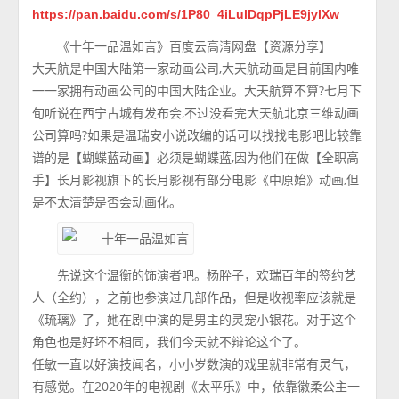
https://pan.baidu.com/s/1P80_4iLulDqpPjLE9jylXw
《十年一品温如言》百度云高清网盘【资源分享】
大天航是中国大陆第一家动画公司,大天航动画是目前国内唯
一一家拥有动画公司的中国大陆企业。大天航算不算?七月下
旬听说在西宁古城有发布会,不过没看完大天航北京三维动画
公司算吗?如果是温瑞安小说改编的话可以找找电影吧比较靠
谱的是【蝴蝶蓝动画】必须是蝴蝶蓝,因为他们在做【全职高
手】长月影视旗下的长月影视有部分电影《中原始》动画,但
是不太清楚是否会动画化。
先说这个温衡的饰演者吧。杨肸子，欢瑞百年的签约艺
人（全约），之前也参演过几部作品，但是收视率应该就是
《琉璃》了，她在剧中演的是男主的灵宠小银花。对于这个
角色也是好坏不相同，我们今天就不辩论这个了。
任敏一直以好演技闻名，小小岁数演的戏里就非常有灵气，
有感觉。在2020年的电视剧《太平乐》中，依靠徽柔公主一