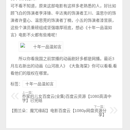
可不看不知道，原来这部电影有这样多老熟悉的人，好比如
顾飞白的饰演者李泽锋、辛达夷的饰演者王川、温思尔的饰
演者许童心、温思莞的饰演者丁楠，小五的饰演者漆昱辰，
这些个演员重磅组成坚强雄厚班底，想必《十年一品温如
言》电影不火都有些难呢！
所以你看我国之前禁播的动画剧好多都是网播。最近3
月左右新出的动画《山河故人》《大鱼海棠》你可以看看,看
看他们的版权在哪里。
标签：
十年一品温如言
上一篇：
乔家的儿女百度云(全集)百度云资源【1080高清中
字】已完结
下一篇：
【图兰朵：魔咒缘起】电影百度云【1080p网盘资源分
享】