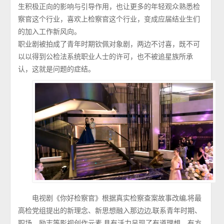
生积极正向的影响与引导作用，也让更多的年轻观众熟悉检
察官这个行业，喜欢上检察官这个行业，变成应届结业生们
的加入工作新风向。
职业剧被拍成了青年时期钦佩对象剧，两边不讨喜，既不可
以以得到公检法系统职业人士的许可，也不被追星族所承
认，这就是问题的症结。
电视剧《你好检察官》根据真实检察查案故事改编,将最
高检党组提出的新理念、新思想融入那边边,联系青年时期、
职场、励志等影视创作元素,具有活力呈现了有道理想、有方