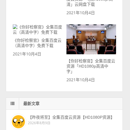
清」云网盘下载
2021年10月4日
《你好检察官》全集百度云
（高清中字）免费下载
2021年10月4日
【你好检察官】全集百度云
资源「HD1080p高清中
字」
2021年10月4日
最新文章
【昨夜将至】全集百度云资源【HD1080P资源】
2026年8月9日