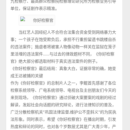
九检察厅、最高群众检察院检察理论研究所为检察业务引导
单位，保证剧作表示精准。
当红艺人因经纪人不合符合法集合资金受到网络暴力大
事；一个孩子在饱受欺负后，承担不行重担留遗书跳楼自杀
的违法案件；施虐者将被害人物像动物一样关在监狱在笼子
里活埋的违法案件……与过去的律政题材不同，《你好检察
官》绝大部分都选取材料于真实违法案件的例子。
《你好检察官》最后结局：真象大白，证据非常的确，她变
成王达被捕的关键
作为《你好检察官》的总制片人之一，李鲲首先感谢了各位
检察系统领导、广电系统领导、电视台及主创朋友们今天的
来到现场，《你好检察官》通过侦破大案要案的戏剧的经过
解读，发起社会向话题的研究辩论，进行法律知识的普及，
广泛分散检察机关"巩固法律监督,维护公不歪斜义"的为民执
法形象。同时表示，希望《你好检察官》在播出时期，引发
热度和辩论的同时，也对各个岁数层尤其是广大青少年，产