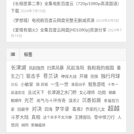
《长相思第二季》全集电影百度云（720p/1080p高清国语）
下载
2024年7月10日
（梦想城）电视剧百度云网盘完整无删减资源
2024年8月9日
《爱情有烟火》全集百度云网盘[HD1080p]资源分享
2024年7
月19日
标签
长津湖
我和我的祖国
扫黑风暴
风起洛阳
重
风起陇西
苍兰诀
独行月球
狙击手
生之门
开端
神探大战
突围
一生一世
小敏家
鱿鱼游戏
沙丘
镜·双城
谁是凶手
十年一
长津湖之水门桥
功勋
且试天下
女心理师
品温如言
输赢
光芒
沉香如屑
尚气与十环传奇
误杀2
甄嬛传
幸福到万
超越
对决
梦华录
毒液2
回廊亭
四海
乔家的儿女
家
斗罗大陆
真相
王牌部队
雪中悍刀行
人
这个杀手不太冷静
世间
胡同
新蝙蝠侠