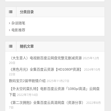
分类目录
杂谈随笔
电影推荐
随机文章
（大生意人）电视剧百度云网盘完整无删减资源
2025年12月
20日
《黑色月光》全集百度云资源【HD1080P资源】
2024年10月
22日
数码宝贝2装甲剧情介绍
2025年11月27日
【外太空的莫扎特】电影百度云资源「1080p/高清」云网盘
下载
2022年7月14日
《第二次拥抱》全集百度云高清网盘（资源分享）
2022年8月
7日