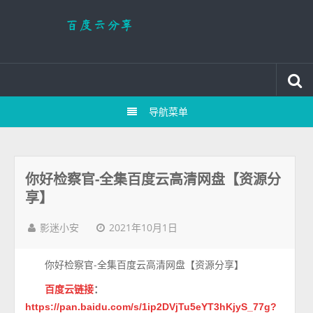
导航菜单
你好检察官-全集百度云高清网盘【资源分
享】
2021年10月1日
影迷小安
你好检察官-全集百度云高清网盘【资源分享】
百度云链接
：
https://pan.baidu.com/s/1ip2DVjTu5eYT3hKjyS_77g?