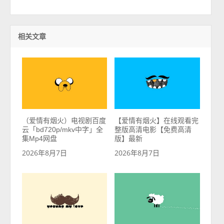
相关文章
（爱情有烟火）电视剧百度
【爱情有烟火】在线观看完
云「bd720p/mkv中字」全
整版高清电影【免费高清
集Mp4网盘
版】最新
2026年8月7日
2026年8月7日