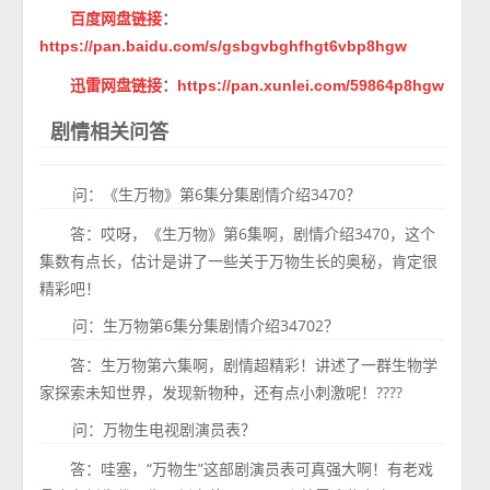
百度网盘链接
：
https://pan.baidu.com/s/gsbgvbghfhgt6vbp8hgw
迅雷网盘链接
：
https://pan.xunlei.com/59864p8hgw
剧情相关问答
问：《生万物》第6集分集剧情介绍3470？
答：哎呀，《生万物》第6集啊，剧情介绍3470，这个
集数有点长，估计是讲了一些关于万物生长的奥秘，肯定很
精彩吧！
问：生万物第6集分集剧情介绍34702？
答：生万物第六集啊，剧情超精彩！讲述了一群生物学
家探索未知世界，发现新物种，还有点小刺激呢！????
问：万物生电视剧演员表？
答：哇塞，“万物生”这部剧演员表可真强大啊！有老戏