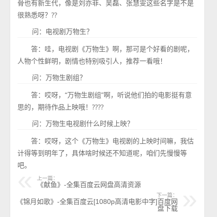
骨也有新生代，像是刘亦菲、吴磊、张慧雯这些名字是不是
很熟悉呀？??
问：电视剧万物生？
答：哇，电视剧《万物生》啊，那可是个好看的剧呢，
人物个性鲜明，剧情也特别吸引人，推荐一看哦！
问：万物生剧组？
答：哎呀，“万物生剧组”啊，听说他们拍的电影挺有意
思的，期待作品上映哦！????
问：万物生电视剧什么时候上映？
答：哎呀，这个《万物生》电视剧的上映时间嘛，我估
计得等到明年了，具体啥时候还不知道呢，咱们先慢慢等
吧。
上一篇：
《献鱼》-全集百度云网盘高清资源
下一篇：
《锦月如歌》-全集百度云[1080p高清电影中字]百度网
盘下载