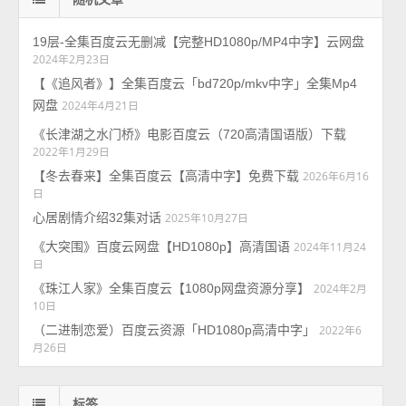
19层-全集百度云无删减【完整HD1080p/MP4中字】云网盘
2024年2月23日
【《追风者》】全集百度云「bd720p/mkv中字」全集Mp4
网盘
2024年4月21日
《长津湖之水门桥》电影百度云（720高清国语版）下载
2022年1月29日
【冬去春来】全集百度云【高清中字】免费下载
2026年6月16
日
心居剧情介绍32集对话
2025年10月27日
《大突围》百度云网盘【HD1080p】高清国语
2024年11月24
日
《珠江人家》全集百度云【1080p网盘资源分享】
2024年2月
10日
（二进制恋爱）百度云资源「HD1080p高清中字」
2022年6
月26日
标签