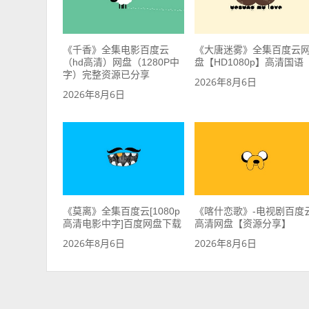
《千香》全集电影百度云
《大唐迷雾》全集百度云
（hd高清）网盘（1280P中
盘【HD1080p】高清国语
字）完整资源已分享
2026年8月6日
2026年8月6日
《莫离》全集百度云[1080p
《喀什恋歌》-电视剧百度
高清电影中字]百度网盘下载
高清网盘【资源分享】
2026年8月6日
2026年8月6日