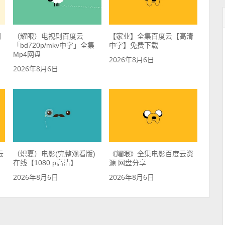
网
（耀眼）电视剧百度云
【家业】全集百度云【高清
「bd720p/mkv中字」全集
中字】免费下载
Mp4网盘
2026年8月6日
2026年8月6日
云
（炽夏）电影(完整观看版)
《耀眼》全集电影百度云资
在线【1080 p高清】
源 网盘分享
2026年8月6日
2026年8月6日