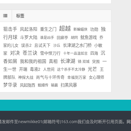
标签
超越
独
狙击手
风起洛阳
重生之门
功勋
新蝙蝠侠
行月球
斗罗大陆
鱿鱼游戏
回廊亭
乔
谁是凶手
胡同
长津湖之水门桥
小敏
家的儿女
误杀2
且试天下
沙丘
对决
苍兰诀
沉
家
雪中悍刀行
四海
十年一品温如言
长津湖
香如屑
我和我的祖国
一
真相
镜·双城
突围
生一世
光芒
开端
毒液2
王
人世间
这个杀手不太冷静
牌部队
神探大战
尚气与十环传奇
女心理师
幸福到万家
梦华录
扫黑风暴
风起陇西
甄嬛传
输赢
请发邮件至newmikke01(邮箱符号)163.com我们会及时断开引用页面。
网