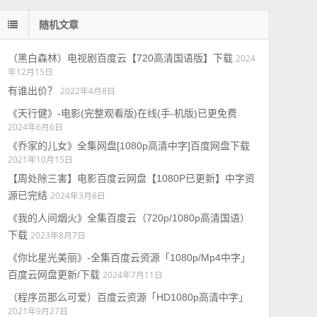
随机文章
（黑白森林）电视剧百度云【720高清国语版】下载
2024
年12月15日
有谁出价？
2022年4月8日
《天行健》-电影(完整观看版)在线(手-机版)已更免费
2024年6月6日
《乔家的儿女》全集网盘[1080p高清中字]百度网盘下载
2021年10月15日
【周处除三害】电影百度云网盘【1080P已更新】中字资
源已完结
2024年3月8日
《我的人间烟火》全集百度云（720p/1080p高清国语）
下载
2023年8月7日
《你比星光美丽》-全集百度云资源「1080p/Mp4中字」
百度云网盘更新/下载
2024年7月11日
（程序员那么可爱）百度云资源「HD1080p高清中字」
2021年9月27日