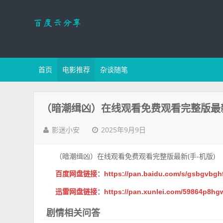
首页
电影推荐
杂谈随笔
（暗潮缉凶）在线观看免费观看完整版最新
2025年9月9日
影迷小安
（暗潮缉凶）在线观看免费观看完整版最新(手-机版)
百度网盘链接
：
https://pan.baidu.com/s/gsbgvbg
迅雷网盘链接
：
https://pan.xunlei.com/59864p8hg
剧情相关问答