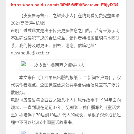
https://pan.baidu.com/s/0P45rWE4f3eerewrLE9jylX34
【皮皮鲁与鲁西西之罐头小人】在线观看免费完整国语
2021高清(手-机版)
声明：过载此文是出于传交更多信息之目的。若有来源示明
不准确或侵犯了您的合法权益，请作者持权属证明与本网联
系，我们将及时更正、删去，谢谢。信箱地址：
newmedia@xxcb.cn
本文来自【江西早晨出版的报纸-江西新闻客户端】，仅
代表作者观点。全国党媒信息公共平台供给信息宣布广泛分
散服务。
电影《皮皮鲁与鲁西西之罐头小人》原作故事于1984年面向
观众，一直到现在足足37年。另郑渊洁独自撰写的《童话大
王》亦陪伴了70后到10后几代人的成长，是很多观众成长过
程中不可以绕斗δ中国童话故事书。