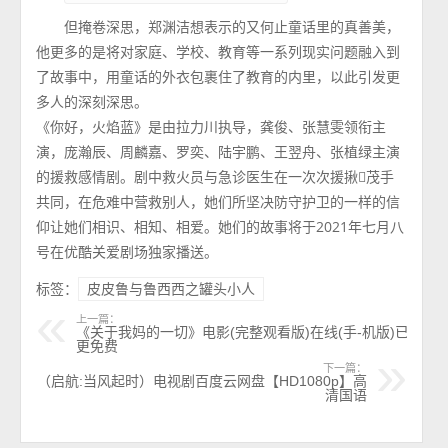
但掩卷深思，郑渊洁想表示的又何止童话里的真善美，
他更多的是将对家庭、学校、教育等一系列现实问题融入到
了故事中，用童话的外衣包裹住了教育的内里，以此引发更
多人的深刻深思。
《你好，火焰蓝》是由拉力川执导，龚俊、张慧雯领衔主
演，庞瀚辰、周麟嘉、罗奕、陆宇鹏、王翌舟、张植绿主演
的援救感情剧。剧中救火员与急诊医生在一次次援揪茂手
共同，在危难中营救别人，她们所坚决防守护卫的一样的信
仰让她们相识、相知、相爱。她们的故事将于2021年七月八
号在优酷关爱剧场独家播送。
标签：
皮皮鲁与鲁西西之罐头小人
上一篇：
《关于我妈的一切》电影(完整观看版)在线(手-机版)已
更免费
下一篇：
（启航:当风起时）电视剧百度云网盘【HD1080p】高
清国语