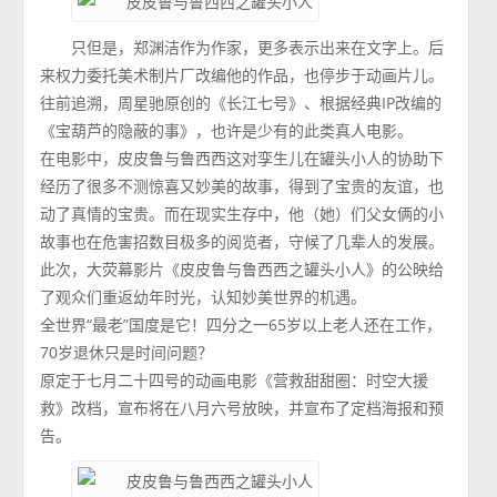
只但是，郑渊洁作为作家，更多表示出来在文字上。后
来权力委托美术制片厂改编他的作品，也停步于动画片儿。
往前追溯，周星驰原创的《长江七号》、根据经典IP改编的
《宝葫芦的隐蔽的事》，也许是少有的此类真人电影。
在电影中，皮皮鲁与鲁西西这对孪生儿在罐头小人的协助下
经历了很多不测惊喜又妙美的故事，得到了宝贵的友谊，也
动了真情的宝贵。而在现实生存中，他（她）们父女俩的小
故事也在危害招数目极多的阅览者，守候了几辈人的发展。
此次，大荧幕影片《皮皮鲁与鲁西西之罐头小人》的公映给
了观众们重返幼年时光，认知妙美世界的机遇。
全世界“最老”国度是它！四分之一65岁以上老人还在工作，
70岁退休只是时间问题？
原定于七月二十四号的动画电影《营救甜甜圈：时空大援
救》改档，宣布将在八月六号放映，并宣布了定档海报和预
告。