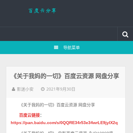
导航菜单
《关于我妈的一切》百度云资源 网盘分享
2021年9月30日
影迷小安
《关于我妈的一切》百度云资源 网盘分享
百度云链接
：
https://pan.baidu.com/s/0QQRE34r53e34wrLE9jylX2q