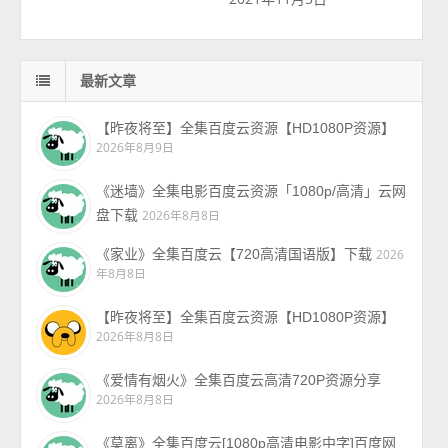
最新文章
【昨夜将至】全集百度云资源【HD1080P资源】
2026年8月9日
《迷墙》全集电影百度云资源「1080p/高清」云网
盘下载
2026年8月8日
《家业》全集百度云【720高清国语版】下载
2026
年8月8日
【昨夜将至】全集百度云资源【HD1080P资源】
2026年8月8日
《爱情有烟火》全集百度云高清720P资源分享
2026年8月8日
《莫离》全集百度云[1080p高清电影中字]百度网