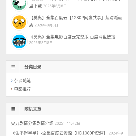
盘下载
2026年8月8日
【莫离】全集百度云【1280P网盘共享】超清晰画
质
2026年8月8日
《莫离》全集电影百度云完整版 百度网盘链接
2026年8月8日
分类目录
杂谈随笔
电影推荐
随机文章
尖刀剧情分集剧情介绍
2025年11月2日
《舍不得星星》-全集百度云资源【HD1080P资源】
2024年9