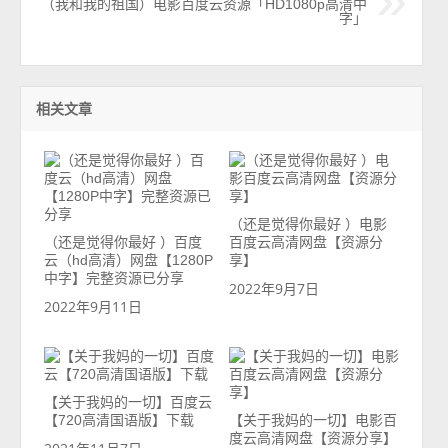
（我和我的祖国）电影百度云资源「HD1080p高清中
字」
相关文章
（还是觉得你最好 ）电影
（还是觉得你最好 ）百度
百度云高清网盘【资源分
云（hd高清）网盘【1280P
享】
中字】完整资源已分享
2022年9月7日
2022年9月11日
【关于我妈的一切】百度云
【720高清国语版】下载
【关于我妈的一切】电影百
度云高清网盘【资源分享】