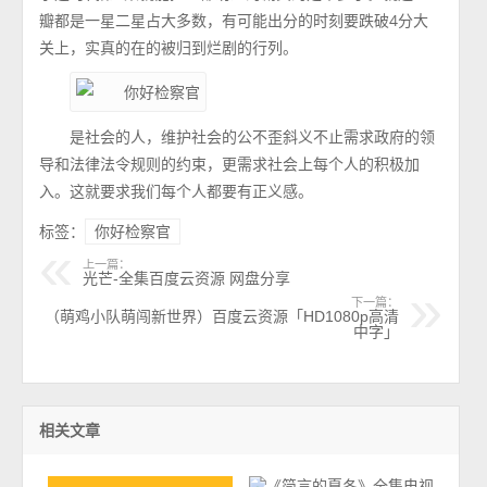
瓣都是一星二星占大多数，有可能出分的时刻要跌破4分大
关上，实真的在的被归到烂剧的行列。
是社会的人，维护社会的公不歪斜义不止需求政府的领
导和法律法令规则的约束，更需求社会上每个人的积极加
入。这就要求我们每个人都要有正义感。
标签：
你好检察官
上一篇：
光芒-全集百度云资源 网盘分享
下一篇：
（萌鸡小队萌闯新世界）百度云资源「HD1080p高清
中字」
相关文章