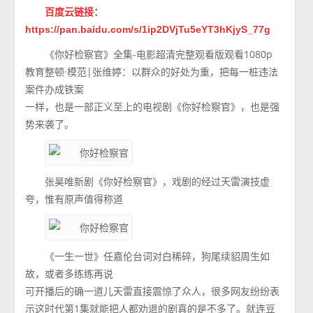
百度云链接
：
https://pan.baidu.com/s/1ip2DVjTu5eYT3hKjyS_77g
《你好检察官》全集-电影超清完整观看版观看1080p
教育整顿·模范|张维婷：以群众的好处为重，把每一桩违法
案件办成铁案
一样，也是一部正义至上的电视剧《你好检察官》，也是强
势来袭了。
张昊唯新剧《你好检察官》，戏剧的经过天雷演技虚
夸，惟有原声值得称道
《一生一世》任嘉伦台词对白稀碎，狗尾续貂周生如
故，或者多练练再说
可开播后的确一道儿天雷直接震惊了众人，很多网友纷纷表
示这时代第1集就能把人都劝退的剧真的是不多了。就连豆