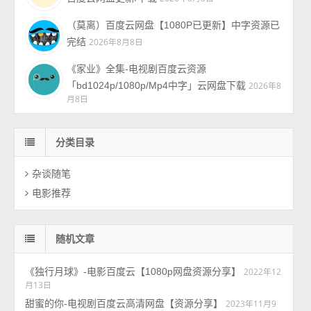
（莫离）百度云网盘【1080P已更新】中字资源已
完结
2026年8月8日
《家业》全集-电视剧百度云资源
「bd1024p/1080p/Mp4中字」云网盘下载
2026年8
月8日
分类目录
杂谈随笔
电影推荐
随机文章
《独行月球》-电影百度云【1080p网盘资源分享】
2022年12
月13日
甜蜜的你-电视剧百度云高清网盘【资源分享】
2023年11月9