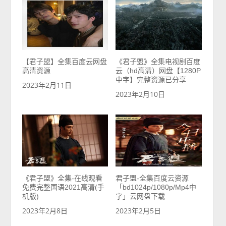
【君子盟】全集百度云网盘
《君子盟》全集电视剧百度
高清资源
云（hd高清）网盘【1280P
中字】完整资源已分享
2023年2月11日
2023年2月10日
《君子盟》全集-在线观看
君子盟-全集百度云资源
免费完整国语2021高清(手
「bd1024p/1080p/Mp4中
机版)
字」云网盘下载
2023年2月8日
2023年2月5日