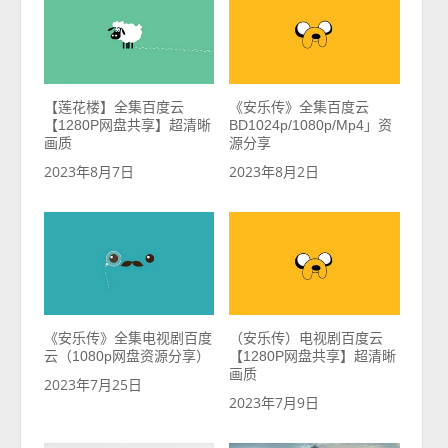
【莲花楼】全集百度云
《安乐传》全集百度云
【1280P网盘共享】超清晰
BD1024p/1080p/Mp4」资
画质
源分享
2023年8月7日
2023年8月2日
《安乐传》全集电视剧百度
（安乐传）电视剧百度云
云（1080p网盘资源分享）
【1280P网盘共享】超清晰
画质
2023年7月25日
2023年7月9日