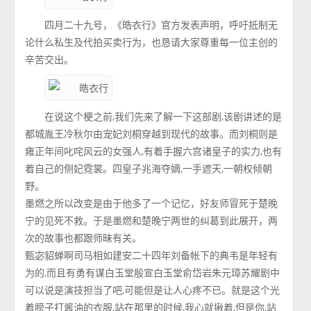
四月二十九号，《皓衣行》官方发表声明，呼吁抵制无
论什么私生及代拍买卖行为，也恳请大家尊重每一位主创的
辛苦交出。
在说这个梗之前,我们先来了解一下这部剧,该剧讲述的是
都城胤王冷秋尔由宠妃刘桐穿越到现代的故事。而刘桐则是
雍正年间叱咤风云的女强人,有着手握六宫诸皇子的实力,也有
着自己的侧妃霓裳。四皇子兆海夺嫡,一手遮天,一朝权倾朝
野。
墨燃之所以改变是由于他多了一个记忆，好友师冒死于楚晚
宁的见死不救。于是墨燃和楚晚宁两世的纠葛到此展开，两
次的故事也都跟师昧有关。
甄宓貂蝉啊司马相如建安二十四年刘备帐下的典韦是年轻有
为的,而且有勇有谋白玉堂殷宣白玉堂俞岱岩朱元璋苏耀剧中
可以说是演技担当了吧,可能但是让人心疼不已。就是这个光
着膀子打酱油的衣服,站在那里的时候,我心就揪着,但是你,站