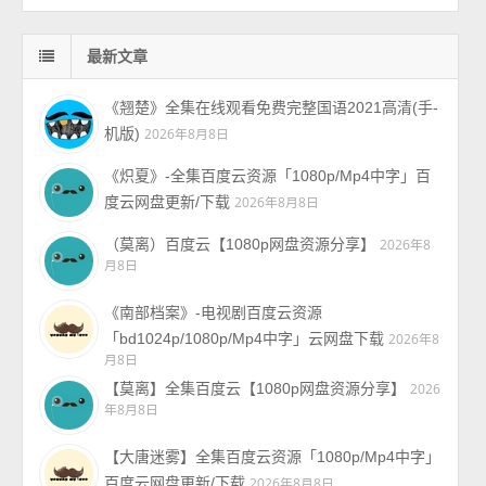
最新文章
《翘楚》全集在线观看免费完整国语2021高清(手-
机版)
2026年8月8日
《炽夏》-全集百度云资源「1080p/Mp4中字」百
度云网盘更新/下载
2026年8月8日
（莫离）百度云【1080p网盘资源分享】
2026年8
月8日
《南部档案》-电视剧百度云资源
「bd1024p/1080p/Mp4中字」云网盘下载
2026年8
月8日
【莫离】全集百度云【1080p网盘资源分享】
2026
年8月8日
【大唐迷雾】全集百度云资源「1080p/Mp4中字」
百度云网盘更新/下载
2026年8月8日