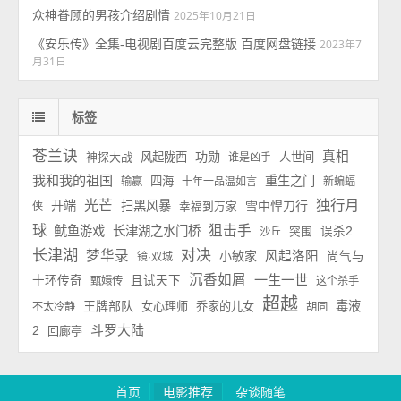
众神眷顾的男孩介绍剧情
2025年10月21日
《安乐传》全集-电视剧百度云完整版 百度网盘链接
2023年7
月31日
标签
苍兰诀
功勋
真相
神探大战
风起陇西
人世间
谁是凶手
我和我的祖国
重生之门
四海
输赢
十年一品温如言
新蝙蝠
独行月
光芒
开端
扫黑风暴
雪中悍刀行
侠
幸福到万家
球
狙击手
鱿鱼游戏
长津湖之水门桥
误杀2
沙丘
突围
长津湖
对决
梦华录
小敏家
风起洛阳
尚气与
镜·双城
沉香如屑
一生一世
十环传奇
且试天下
甄嬛传
这个杀手
超越
王牌部队
毒液
女心理师
乔家的儿女
不太冷静
胡同
斗罗大陆
2
回廊亭
首页
电影推荐
杂谈随笔