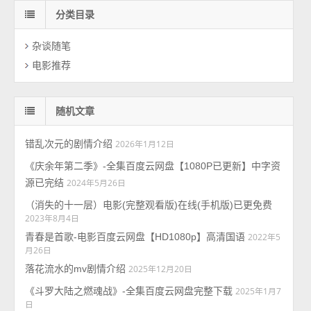
分类目录
杂谈随笔
电影推荐
随机文章
错乱次元的剧情介绍
2026年1月12日
《庆余年第二季》-全集百度云网盘【1080P已更新】中字资
源已完结
2024年5月26日
（消失的十一层）电影(完整观看版)在线(手机版)已更免费
2023年8月4日
青春是首歌-电影百度云网盘【HD1080p】高清国语
2022年5
月26日
落花流水的mv剧情介绍
2025年12月20日
《斗罗大陆之燃魂战》-全集百度云网盘完整下载
2025年1月7
日